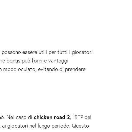
 possono essere utili per tutti i giocatori.
iere bonus può fornire vantaggi
 in modo oculato, evitando di prendere
chicken road 2
nò. Nel caso di
, l’RTP del
 ai giocatori nel lungo periodo. Questo