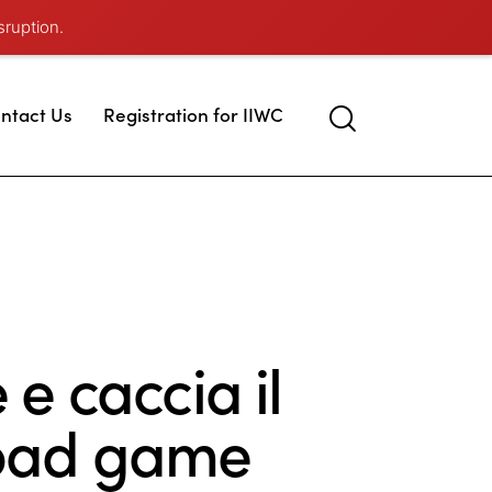
sruption.
ntact Us
Registration for IIWC
e caccia il
Road game