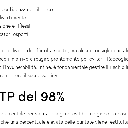
 confidenza con il gioco.
divertimento.
one e riflessi.
catori esperti.
del livello di difficoltà scelto, ma alcuni consigli generali
coli in arrivo e reagire prontamente per evitarli. Raccogl
’invulnerabilità. Infine, è fondamentale gestire il rischio
omettere il successo finale.
’RTP del 98%
ondamentale per valutare la generosità di un gioco da casi
che una percentuale elevata delle puntate viene restituita