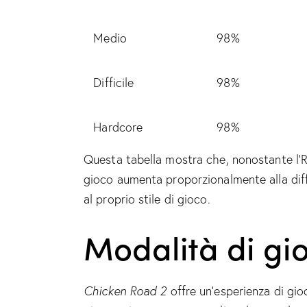
Medio
98%
Difficile
98%
Hardcore
98%
Questa tabella mostra che, nonostante l’RTP
gioco aumenta proporzionalmente alla diffic
al proprio stile di gioco.
Modalità di gio
Chicken Road 2
offre un’esperienza di gioc