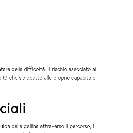
re della difficoltà. Il rischio associato al
oltà che sia adatto alle proprie capacità e
ciali
uida della gallina attraverso il percorso, i