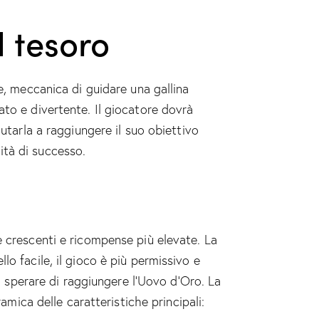
l tesoro
e, meccanica di guidare una gallina
ato e divertente. Il giocatore dovrà
utarla a raggiungere il suo obiettivo
lità di successo.
fide crescenti e ricompense più elevate. La
ello facile, il gioco è più permissivo e
no sperare di raggiungere l’Uovo d’Oro. La
amica delle caratteristiche principali: