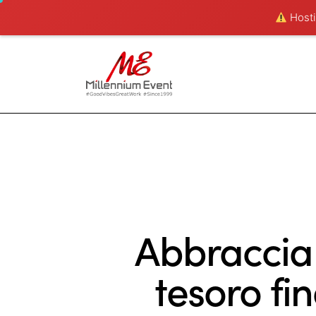
Hostin
Abbraccia 
tesoro f