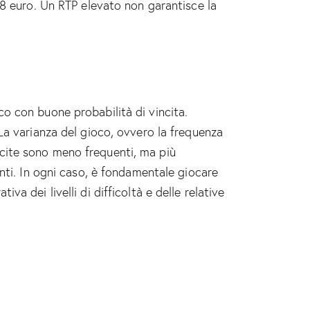
98 euro. Un RTP elevato non garantisce la
o con buone probabilità di vincita.
La varianza del gioco, ovvero la frequenza
vincite sono meno frequenti, ma più
nti. In ogni caso, è fondamentale giocare
 dei livelli di difficoltà e delle relative