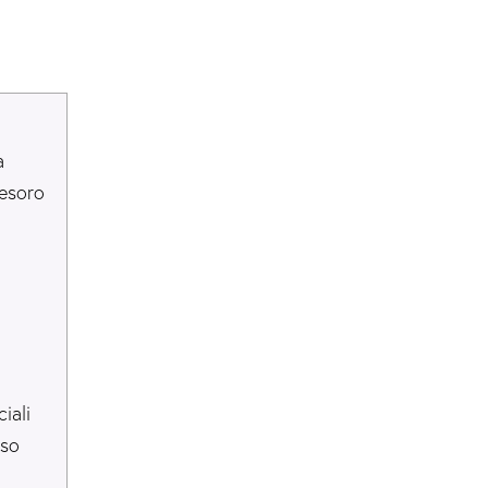
a
tesoro
o
iali
sso