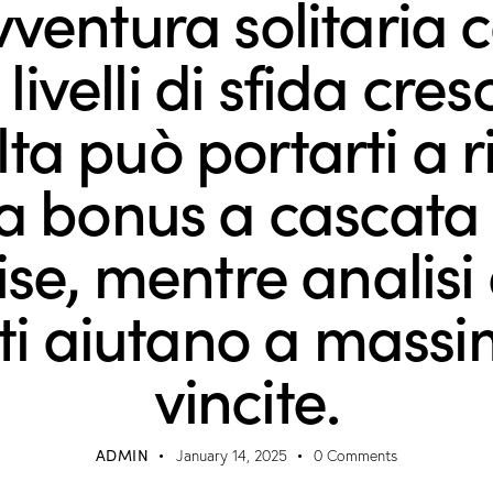
vventura solitaria
livelli di sfida cre
lta può portarti a 
ra bonus a cascata
se, mentre analisi 
ti aiutano a massi
vincite.
ADMIN
January 14, 2025
0
Comments