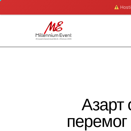
Hostin
Азарт 
перемог 