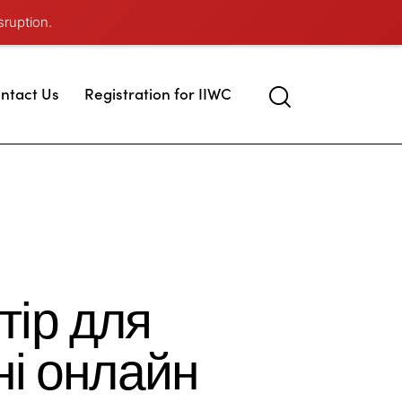
sruption.
ntact Us
Registration for IIWC
тір для
ні онлайн