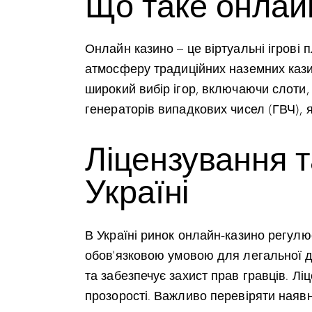
Що таке онлай
Онлайн казино – це віртуальні ігрові 
атмосферу традиційних наземних кази
широкий вибір ігор, включаючи слоти, 
генераторів випадкових чисел (ГВЧ), я
Ліцензування 
Україні
В Україні ринок онлайн-казино регулю
обов’язковою умовою для легальної ді
та забезпечує захист прав гравців. Лі
прозорості. Важливо перевіряти наявні