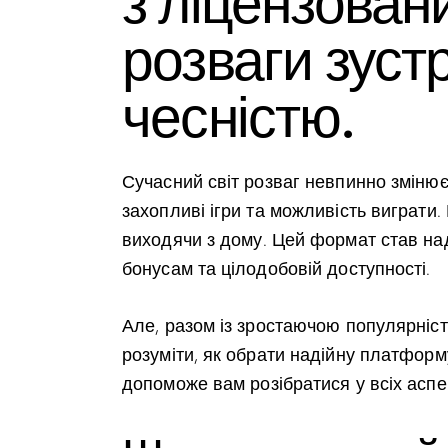
розваги зуст
чесністю.
Сучасний світ розваг невпинно змінює
захопливі ігри та можливість виграти
виходячи з дому. Цей формат став над
бонусам та цілодобовій доступності.
Але, разом із зростаючою популярніст
розуміти, як обрати надійну платформу
допоможе вам розібратися у всіх аспе