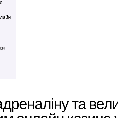
ни
нлайн
чки
адреналіну та вел
им онлайн казино у