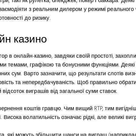
ри, такі як рулетка, блекджек, покер і баккара. Деяк
аємодіяти з реальним дилером у режимі реального ч
товності до ризику.
йн казино
ор в онлайн-казино, завдяки своїй простоті, захопли
зними темами, графікою та бонусними функціями. Деяк
нних сум. Варто зазначити, що результати слотів в
овість та непередбачуваність. Щоб правильно обрати 
ій відсоток виграшів від загальної суми ставок.
ернення коштів гравцю. Чим вищий RTP, тим вигідні
і. Висока волатильність означає рідкі, але великі вигр
а, які можуть збільшити шанси на виграш (наприкла