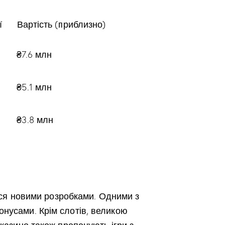
ї
Вартість (приблизно)
₴7.6 млн
₴5.1 млн
₴3.8 млн
ься новими розробками. Одними з
бонусами. Крім слотів, великою