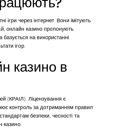
 працюють?
ні ігри через інтернет. Вони імітують
ай, онлайн казино пропонують
та базується на використанні
тати ігор.
н казино в
ей (КРАІЛ). Ліцензування є
йснює контроль за дотриманням правил
стандартам безпеки, чесності та
н-казино.