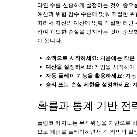
라인 수를 신중하게 설정하는 것이 중요합
예산과 위험 감수 수준에 맞춰 적절한 위
따라서 자신의 예산에 맞춰 적절한 라인 
하여 과도한 손실을 방지하는 것이 중요
이 됩니다.
소액으로 시작하세요:
처음에는 작은 
예산을 설정하세요:
게임을 시작하기 
자동 플레이 기능을 활용하세요:
자동
승리 또는 손실 제한을 설정하세요:
자
확률과 통계 기반 전
플링코 카지노는 무작위성을 기반으로 하는
으로 게임을 플레이하면서 각 라인의 발생