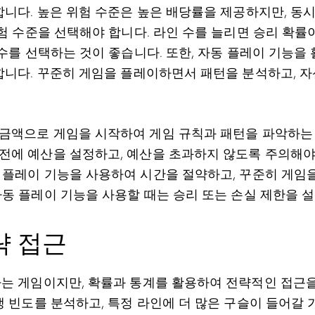
니다. 높은 위험 수준은 높은 배당률을 제공하지만, 동시
험 수준을 선택해야 합니다. 라인 수를 늘리면 승리 확률
수를 선택하는 것이 좋습니다. 또한, 자동 플레이 기능을 
합니다. 꾸준히 게임을 플레이하면서 패턴을 분석하고, 자
금액으로 게임을 시작하여 게임 규칙과 패턴을 파악하는
전에 예산을 설정하고, 예산을 초과하지 않도록 주의해야
 플레이 기능을 사용하여 시간을 절약하고, 꾸준히 게임
동 플레이 기능을 사용할 때는 승리 또는 손실 제한을 
략 접근
 게임이지만, 확률과 통계를 활용하여 전략적인 접근을 
 빈도를 분석하고, 특정 라인에 더 많은 구슬이 들어갈