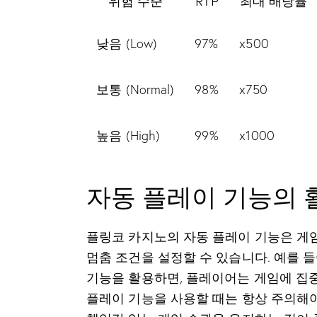
위험 수준
RTP
최대 배당률
낮음 (Low)
97%
x500
보통 (Normal)
98%
x750
높음 (High)
99%
x1000
자동 플레이 기능의 
플링코 카지노의 자동 플레이 기능은 게임
멈춤 조건을 설정할 수 있습니다. 예를 
기능을 활용하면, 플레이어는 게임에 집중
플레이 기능을 사용할 때는 항상 주의해야