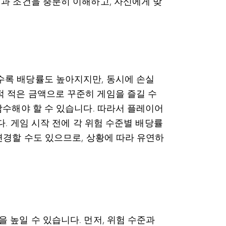
칙과 조건을 충분히 이해하고, 자신에게 맞
수록 배당률도 높아지지만, 동시에 손실
 적은 금액으로 꾸준히 게임을 즐길 수
감수해야 할 수 있습니다. 따라서 플레이어
. 게임 시작 전에 각 위험 수준별 배당률
변경할 수도 있으므로, 상황에 따라 유연하
 높일 수 있습니다. 먼저, 위험 수준과