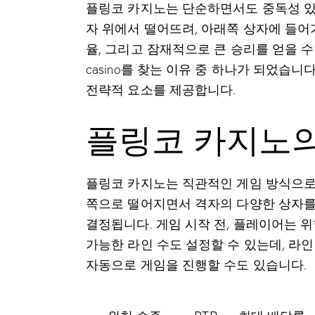
플링코 카지노는 단순하면서도 중독성 있
자 위에서 떨어뜨려, 아래쪽 상자에 들어가면서
율, 그리고 잠재적으로 큰 승리를 얻을 수
casino
를 찾는 이유 중 하나가 되었습니다
전략적 요소를 제공합니다.
플링코 카지노의
플링코 카지노는 직관적인 게임 방식으로
쪽으로 떨어지면서 격자의 다양한 상자를
결정됩니다. 게임 시작 전, 플레이어는 위험 
가능한 라인 수도 설정할 수 있는데, 라
자동으로 게임을 진행할 수도 있습니다.