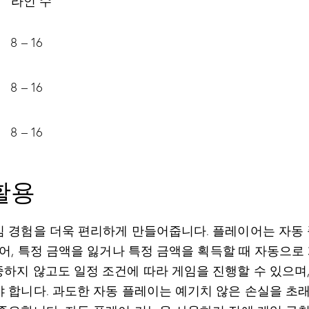
라인 수
8 – 16
8 – 16
8 – 16
활용
 경험을 더욱 편리하게 만들어줍니다. 플레이어는 자동 플
들어, 특정 금액을 잃거나 특정 금액을 획득할 때 자동으로
하지 않고도 일정 조건에 따라 게임을 진행할 수 있으며,
 합니다. 과도한 자동 플레이는 예기치 않은 손실을 초래