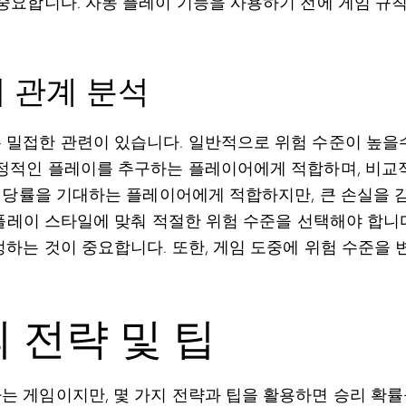
중요합니다. 자동 플레이 기능을 사용하기 전에 게임 규
 관계 분석
 밀접한 관련이 있습니다. 일반적으로 위험 수준이 높을
안정적인 플레이를 추구하는 플레이어에게 적합하며, 비교적
 배당률을 기대하는 플레이어에게 적합하지만, 큰 손실을 
 플레이 스타일에 맞춰 적절한 위험 수준을 선택해야 합니다
하는 것이 중요합니다. 또한, 게임 도중에 위험 수준을 
 전략 및 팁
 게임이지만, 몇 가지 전략과 팁을 활용하면 승리 확률을