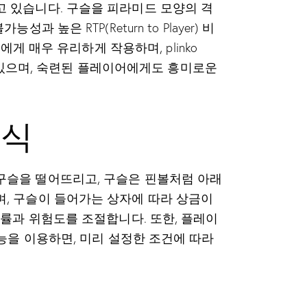
 있습니다. 구슬을 피라미드 모양의 격
은 RTP(Return to Player) 비
이어에게 매우 유리하게 작용하며,
plinko
 있으며, 숙련된 플레이어에게도 흥미로운
방식
구슬을 떨어뜨리고, 구슬은 핀볼처럼 아래
, 구슬이 들어가는 상자에 따라 상금이
는 배당률과 위험도를 조절합니다. 또한, 플레이
능을 이용하면, 미리 설정한 조건에 따라