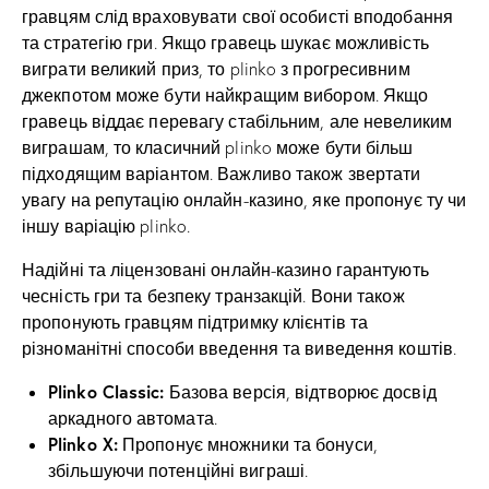
гравцям слід враховувати свої особисті вподобання
та стратегію гри. Якщо гравець шукає можливість
виграти великий приз, то plinko з прогресивним
джекпотом може бути найкращим вибором. Якщо
гравець віддає перевагу стабільним, але невеликим
виграшам, то класичний plinko може бути більш
підходящим варіантом. Важливо також звертати
увагу на репутацію онлайн-казино, яке пропонує ту чи
іншу варіацію plinko.
Надійні та ліцензовані онлайн-казино гарантують
чесність гри та безпеку транзакцій. Вони також
пропонують гравцям підтримку клієнтів та
різноманітні способи введення та виведення коштів.
Plinko Classic:
Базова версія, відтворює досвід
аркадного автомата.
Plinko X:
Пропонує множники та бонуси,
збільшуючи потенційні виграші.