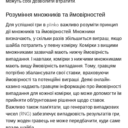
можуть собі дозволити втратити.
Розуміння множників та ймовірностей
Для успішної гри в plinko важливо розуміти принцип
дії множників та ймовірностей. Множники
визначають, у скільки разів збільшиться виграш, якщо
шайба потрапить у певну комірку. Комірки з вищими
множниками зазвичай мають нижчу ймовірність
випадання. І навпаки, комірки з нижчими множниками
мають вищу ймовірність випадання. Тому, гравцям
потрібно збалансувати свої ставки, враховуючи
ймовірності та потенційні виграші. Деякі онлайн-
казино надають гравцям інформацію про ймовірності
випадання для кожної комірки, що може допомогти їм
прийняти обґрунтоване рішення щодо ставок.
Важливо також пам’ятати, що генератор випадкових
чисел (RNG) забезпечує випадковість результатів гри,
тому жоден гравець не може передбачити, куди саме
впаде шайба.