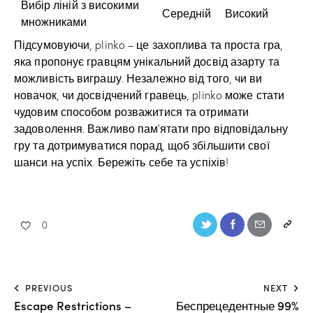
Вибір ліній з високими
Середній
Високий
множниками
Підсумовуючи, plinko – це захоплива та проста гра,
яка пропонує гравцям унікальний досвід азарту та
можливість виграшу. Незалежно від того, чи ви
новачок, чи досвідчений гравець, plinko може стати
чудовим способом розважитися та отримати
задоволення. Важливо пам’ятати про відповідальну
гру та дотримуватися порад, щоб збільшити свої
шанси на успіх. Бережіть себе та успіхів!
0
PREVIOUS
NEXT
Escape Restrictions –
Беспрецедентные 99%