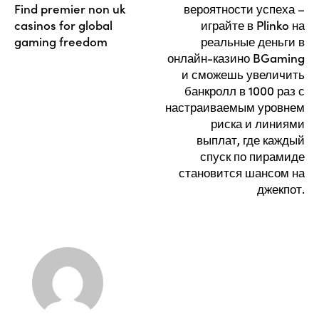
Find premier non uk
вероятности успеха –
casinos for global
играйте в Plinko на
gaming freedom
реальные деньги в
онлайн-казино BGaming
и сможешь увеличить
банкролл в 1000 раз с
настраиваемым уровнем
риска и линиями
выплат, где каждый
спуск по пирамиде
становится шансом на
джекпот.