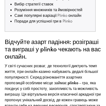
Вибір стратегії ставок
Розуміння множників та ймовірностей
Самі популярні варіації Plinko онлайн
Поради для успішної гри в Plinko
Відчуйте азарт падіння: розіграші
та виграші у plinko чекають на вас
онлайн.
У світі сучасних розваг, де технології диктують темп
життя, ігри онлайн-казино набувають дедалі більшої
популярності. Серед різноманіття азартних
plinko
пропозицій особливе місце займає
– гра, яка
поєднує у собі простоту, захопливість та можливість
виграшу. Ця віртуальна версія класичної аркадної гри
пропонує унікальний досвід, де кожен гравець може
відчути себе на вершині веселощів, спостерігаючи за