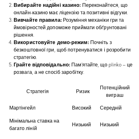
Вибирайте надійні казино:
Переконайтеся, що
онлайн-казино має ліцензію та позитивні відгуки.
Вивчайте правила:
Розуміння механіки гри та
ймовірностей допоможе приймати обґрунтовані
рішення.
Використовуйте демо-режим:
Почніть з
безкоштовної гри, щоб потренуватися і розробити
стратегію.
Грайте відповідально:
Пам’ятайте, що plinko – це
розвага, а не спосіб заробітку.
Потенційний
Стратегія
Ризик
виграш
Мартінгейл
Високий
Середній
Мінімальна ставка на
Низький
Низький
багато ліній