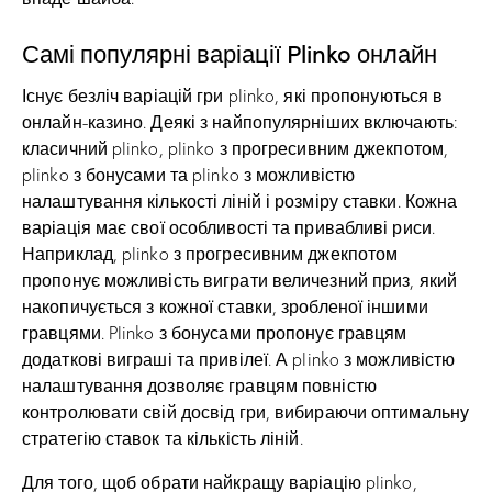
Самі популярні варіації Plinko онлайн
Існує безліч варіацій гри plinko, які пропонуються в
онлайн-казино. Деякі з найпопулярніших включають:
класичний plinko, plinko з прогресивним джекпотом,
plinko з бонусами та plinko з можливістю
налаштування кількості ліній і розміру ставки. Кожна
варіація має свої особливості та привабливі риси.
Наприклад, plinko з прогресивним джекпотом
пропонує можливість виграти величезний приз, який
накопичується з кожної ставки, зробленої іншими
гравцями. Plinko з бонусами пропонує гравцям
додаткові виграші та привілеї. А plinko з можливістю
налаштування дозволяє гравцям повністю
контролювати свій досвід гри, вибираючи оптимальну
стратегію ставок та кількість ліній.
Для того, щоб обрати найкращу варіацію plinko,