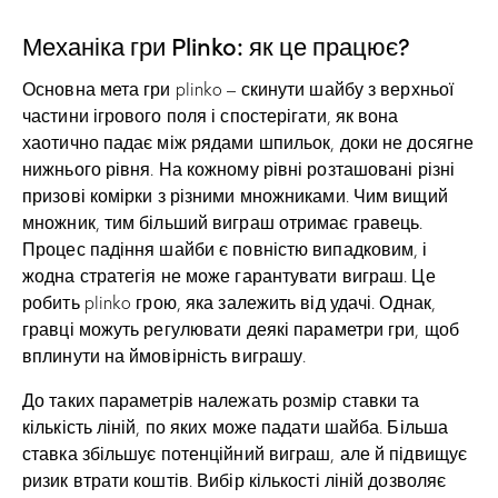
Механіка гри Plinko: як це працює?
Основна мета гри plinko – скинути шайбу з верхньої
частини ігрового поля і спостерігати, як вона
хаотично падає між рядами шпильок, доки не досягне
нижнього рівня. На кожному рівні розташовані різні
призові комірки з різними множниками. Чим вищий
множник, тим більший виграш отримає гравець.
Процес падіння шайби є повністю випадковим, і
жодна стратегія не може гарантувати виграш. Це
робить plinko грою, яка залежить від удачі. Однак,
гравці можуть регулювати деякі параметри гри, щоб
вплинути на ймовірність виграшу.
До таких параметрів належать розмір ставки та
кількість ліній, по яких може падати шайба. Більша
ставка збільшує потенційний виграш, але й підвищує
ризик втрати коштів. Вибір кількості ліній дозволяє