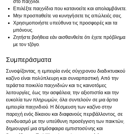
στο παιχνίδι.
Επιλέξτε παιχνίδια που κατανοείτε και απολαμβάνετε.
Μην προσπαθείτε να κυνηγήσετε τις απώλειές σας.
Χρησιμοποιήστε υπεύθυνα τις προσφορές και τα
μπόνους.
Ζητήστε βοήθεια εάν αισθανθείτε ότι έχετε πρόβλημα
με τον τζόγο.
Συμπεράσματα
Συνοψίζοντας, η εμπειρία ενός σύγχρονου διαδικτυακού
καζίνο είναι πολύπλευρη και συναρπαστική. Από την
τεράστια ποικιλία παιχνιδιών και τις καινοτόμες
λειτουργίες, έως την ασφάλεια, την αξιοπιστία και την
ευκολία των πληρωμών, όλα συντελούν σε μια άρτια
εμπειρία παιχνιδιού. Η δέσμευση των καζίνο στην
παροχή ενός δίκαιου και διαφανούς περιβάλλοντος, σε
συνδυασμό με την υπεύθυνη προσέγγιση των παικτών,
δημιουργεί μια ατμόσφαιρα εμπιστοσύνης και