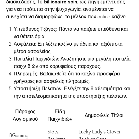
billionaire spin
διασκέδασης. Το
, ως πηγή έμπνευσης
για νέα πρότυπα στην ψυχαγωγία, αναμένεται να
συνεχίσει να διαμορφώνει το μέλλον των online καζίνο.
Υπεύθυνος Τζόγος: Πάντα να παίζετε υπεύθυνα και
να θέτετε όρια.
Ασφάλεια: Επιλέξτε καζίνο με άδεια και αξιόπιστα
μέτρα ασφαλείας.
Ποικιλία Παιχνιδιών: Αναζητήστε μια μεγάλη ποικιλία
παιχνιδιών από κορυφαίους παρόχους.
Πληρωμές: Βεβαιωθείτε ότι το καζίνο προσφέρει
γρήγορες και ασφαλείς πληρωμές.
Υποστήριξη Πελατών: Ελέγξτε την διαθεσιμότητα και
την αποτελεσματικότητα της υποστήριξης πελατών.
Πάροχος
Είδη
Δημοφιλείς Τίτλοι
Λογισμικού
Παιχνιδιών
Slots,
Lucky Lady’s Clover,
BGaming
Roulette
Book of Cats