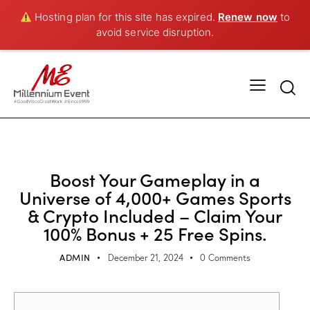
Hosting plan for this site has expired.
Renew now
to
avoid service disruption.
UNCATEGORIZED
Boost Your Gameplay in a
Universe of 4,000+ Games Sports
& Crypto Included – Claim Your
100% Bonus + 25 Free Spins.
ADMIN
December 21, 2024
0
Comments