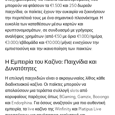
μπορούν να φτάσουν τα €1.500 και 250 δωρεάν
παιχνίδια, οι παίκτες έχουν την ευκαιρία να ξεκινήσουν
την περιπέτειά τους με ένα σημαντικό πλεονέκτημα. Η
ευκολία των καταθέσεων μέσω καρτών και
κρυπτονομισμάτων, σε συνδυασμό με γρήγορες
αναλήψεις χρημάτων (από €50 με όρια €1.000/ημέρα,
€3.000/εβδομάδα και €10.000/μήνα) ενισχύουν την
εμπιστοσύνη και την ικανοποίηση των παικτών.
Η Εμπειρία του Καζίνο: Παιχνίδια και
Δυνατότητες
Η επιλογή παιχνιδιών είναι ο ακρογωνιαίος λίθος κάθε
διαδικτυακού καζίνο. Οι παίκτες μπορούν να
απολαύσουν μια τεράστια συλλογή slots από
κορυφαίους παρόχους όπως BGaming, Gamzix, Booongo
και Endorphina. Για όσους αναζητούν μια πιο αυθεντική
εμπειρία, τα live καζίνο της Winfinity και Platipus Live
προσφέρουν μια ατμόσφαιρα ρεαλιστική και