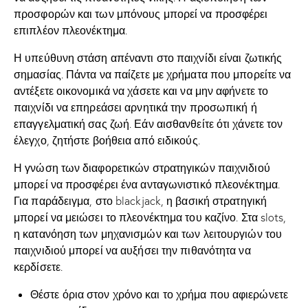
προσφορών και των μπόνους μπορεί να προσφέρει
επιπλέον πλεονέκτημα.
Η υπεύθυνη στάση απέναντι στο παιχνίδι είναι ζωτικής
σημασίας. Πάντα να παίζετε με χρήματα που μπορείτε να
αντέξετε οικονομικά να χάσετε και να μην αφήνετε το
παιχνίδι να επηρεάσει αρνητικά την προσωπική ή
επαγγελματική σας ζωή. Εάν αισθανθείτε ότι χάνετε τον
έλεγχο, ζητήστε βοήθεια από ειδικούς.
Η γνώση των διαφορετικών στρατηγικών παιχνιδιού
μπορεί να προσφέρει ένα ανταγωνιστικό πλεονέκτημα.
Για παράδειγμα, στο blackjack, η βασική στρατηγική
μπορεί να μειώσει το πλεονέκτημα του καζίνο. Στα slots,
η κατανόηση των μηχανισμών και των λειτουργιών του
παιχνιδιού μπορεί να αυξήσει την πιθανότητα να
κερδίσετε.
Θέστε όρια στον χρόνο και το χρήμα που αφιερώνετε