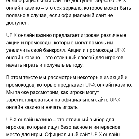
если официальный сайт не доступен. Зеркало UP-X
онлайн казино – это upx зеркало, которое может быть
полезно в случае, если официальный сайт не
доступен.
UP-X онлайн казино предлагает игрокам различные
акции и промокоды, которые могут помочь им
увеличить свой банкролл. Акции и промокоды UP-X
онлайн казино – это отличный способ для игроков
начать играть и получать выгоду.
В этом тексте мы рассмотрим некоторые из акций и
промокодов, которые предлагает UP-X онлайн казино.
Мы также рассмотрим, как игроки могут
зарегистрироваться на официальном сайте UP-X
онлайн казино и начать играть.
UP-X онлайн казино – это отличный выбор для
игроков, которые ищут безопасное и интересное
место для игры. Официальный сайт UP-X онлайн