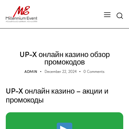
UNCATEGORIZED
UP-X онлайн казино обзор
промокодов
ADMIN
December 22, 2024
0
Comments
UP-X онлайн казино – акции и
промокоды