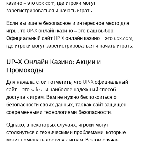
казино – это upx.com, где игроки могут
зарегистрироваться и начать играть.
Если вы ищете безопасное и интересное место для
игры, то UP-X онлайн казино – это ваш выбор.
Официальный сайт UP-X онлайн казино – это upx.com,
где игроки могут зарегистрироваться и начать играть.
UP-X Онлайн Казино: Акции и
Промокоды
Для начала, стоит отметить, что UP-X официальный
сайт – это safest и наиболее надежный способ
доступа к играм. Вам не нужно беспокоиться о
безопасности своих данных, так как сайт защищен
современными технологиями безопасности.
Однако, в некоторых случаях, игроки могут
столкнуться с техническими проблемами, которые
могут помешать доступу к играм. В этом случае,