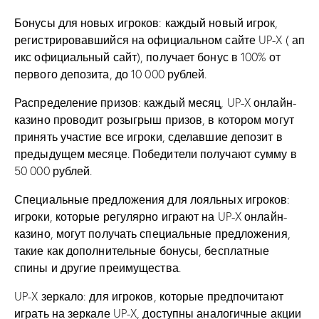
Бонусы для новых игроков: каждый новый игрок,
регистрировавшийся на официальном сайте UP-X (
ап
икс
официальный сайт), получает бонус в 100% от
первого депозита, до 10 000 рублей.
Распределение призов: каждый месяц, UP-X онлайн-
казино проводит розыгрыш призов, в котором могут
принять участие все игроки, сделавшие депозит в
предыдущем месяце. Победители получают сумму в
50 000 рублей.
Специальные предложения для лояльных игроков:
игроки, которые регулярно играют на UP-X онлайн-
казино, могут получать специальные предложения,
такие как дополнительные бонусы, бесплатные
спины и другие преимущества.
UP-X зеркало: для игроков, которые предпочитают
играть на зеркале UP-X, доступны аналогичные акции