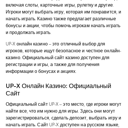
включая слоты, карточные игры, рулетку и другие.
Игроки могут выбрать игру, которая им понравится, и
начать играть. Казино также предлагает различные
бонусы и акции, чтобы помочь игрокам начать играть
и продолжать играть.
UP-X онлайн казино – это отличный выбор для
игроков, которые ищут безопасное и честное онлайн-
казино. Официальный сайт казино доступен для
регистрации и игры, а также для получения
информации о бонусах и акциях.
UP-X Онлайн Казино: Официальный
Сайт
Официальный сайт UP-X – это место, где игроки могут
найти все, что им нужно для игры. Здесь они могут
зарегистрироваться, сделать депозит, выбрать игру и
начать играть. Сайт UP-X доступен на русском языке,