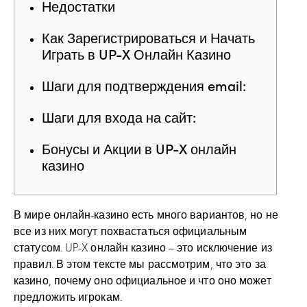
Недостатки
Как Зарегистрироваться и Начать
Играть в UP-X Онлайн Казино
Шаги для подтверждения email:
Шаги для входа на сайт:
Бонусы и Акции в UP-X онлайн
казино
В мире онлайн-казино есть много вариантов, но не
все из них могут похвастаться официальным
статусом. UP-X онлайн казино – это исключение из
правил. В этом тексте мы рассмотрим, что это за
казино, почему оно официальное и что оно может
предложить игрокам.