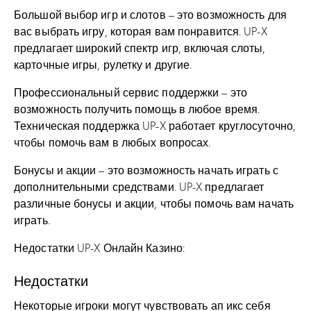
Большой выбор игр и слотов – это возможность для
вас выбрать игру, которая вам понравится. UP-X
предлагает широкий спектр игр, включая слоты,
карточные игры, рулетку и другие.
Профессиональный сервис поддержки – это
возможность получить помощь в любое время.
Техническая поддержка UP-X работает круглосуточно,
чтобы помочь вам в любых вопросах.
Бонусы и акции – это возможность начать играть с
дополнительными средствами. UP-X предлагает
различные бонусы и акции, чтобы помочь вам начать
играть.
Недостатки UP-X Онлайн Казино:
Недостатки
Некоторые игроки могут чувствовать
ап икс
себя