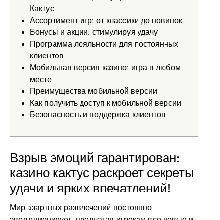
Кактус
Ассортимент игр: от классики до новинок
Бонусы и акции: стимулируя удачу
Программа лояльности для постоянных
клиентов
Мобильная версия казино: игра в любом
месте
Преимущества мобильной версии
Как получить доступ к мобильной версии
Безопасность и поддержка клиентов
Взрыв эмоций гарантирован:
казино кактус раскроет секреты
удачи и ярких впечатлений!
Мир азартных развлечений постоянно
эволюционирует, предлагая игрокам все новые и