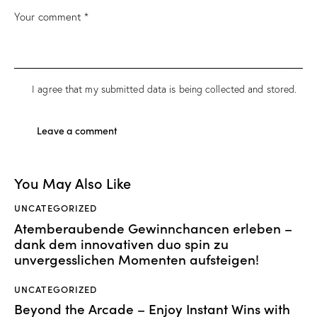
I agree that my submitted data is being collected and stored.
You May Also Like
UNCATEGORIZED
Atemberaubende Gewinnchancen erleben –
dank dem innovativen duo spin zu
unvergesslichen Momenten aufsteigen!
UNCATEGORIZED
Beyond the Arcade – Enjoy Instant Wins with