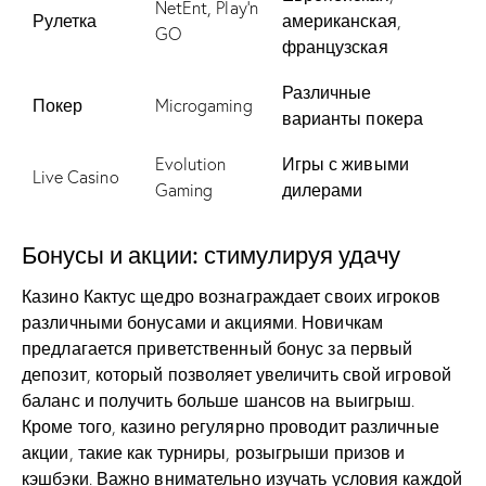
NetEnt, Play’n
Рулетка
американская,
GO
французская
Различные
Покер
Microgaming
варианты покера
Evolution
Игры с живыми
Live Casino
Gaming
дилерами
Бонусы и акции: стимулируя удачу
Казино Кактус щедро вознаграждает своих игроков
различными бонусами и акциями. Новичкам
предлагается приветственный бонус за первый
депозит, который позволяет увеличить свой игровой
баланс и получить больше шансов на выигрыш.
Кроме того, казино регулярно проводит различные
акции, такие как турниры, розыгрыши призов и
кэшбэки. Важно внимательно изучать условия каждой