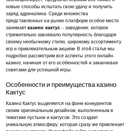
новые способы испытать свою удачу и получить
заряд адреналина. Среди множества
представленных на рынке платформ особое место
казино кактус
занимает
– заведение, которое
стремительно завоевало популярность благодаря
своему необычному стилю, широкому ассортименту
игр и привлекательным акциям. В этой статье мы
подробно рассмотрим все аспекты этого онлайн-
казино, начиная от его особенностей и заканчивая
советами для успешной игры.
Особенности и преимущества казино
Кактус
Казино Кактус выделяется на фоне конкурентов
своим оригинальным дизайном, выполненным в
тематике пустыни и кактусов. Это создает
уникальную атмосферу, которая сразу же привлекает