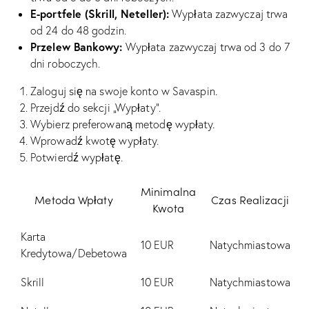
E-portfele (Skrill, Neteller):
Wypłata zazwyczaj trwa
od 24 do 48 godzin.
Przelew Bankowy:
Wypłata zazwyczaj trwa od 3 do 7
dni roboczych.
Zaloguj się na swoje konto w Savaspin.
Przejdź do sekcji „Wypłaty”.
Wybierz preferowaną metodę wypłaty.
Wprowadź kwotę wypłaty.
Potwierdź wypłatę.
Minimalna
Metoda Wpłaty
Czas Realizacji
Kwota
Karta
10 EUR
Natychmiastowa
Kredytowa/Debetowa
Skrill
10 EUR
Natychmiastowa