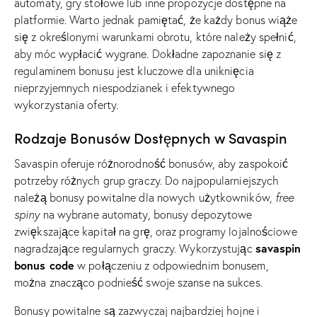
automaty, gry stołowe lub inne propozycje dostępne na
platformie. Warto jednak pamiętać, że każdy bonus wiąże
się z określonymi warunkami obrotu, które należy spełnić,
aby móc wypłacić wygrane. Dokładne zapoznanie się z
regulaminem bonusu jest kluczowe dla uniknięcia
nieprzyjemnych niespodzianek i efektywnego
wykorzystania oferty.
Rodzaje Bonusów Dostępnych w Savaspin
Savaspin oferuje różnorodność bonusów, aby zaspokoić
potrzeby różnych grup graczy. Do najpopularniejszych
należą bonusy powitalne dla nowych użytkowników,
free
spiny
na wybrane automaty, bonusy depozytowe
zwiększające kapitał na grę, oraz programy lojalnościowe
savaspin
nagradzające regularnych graczy. Wykorzystując
bonus code
w połączeniu z odpowiednim bonusem,
można znacząco podnieść swoje szanse na sukces.
Bonusy powitalne są zazwyczaj najbardziej hojne i