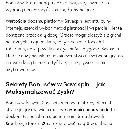
bonusów, które mogą znacznie zwiększyć szanse na
wygraną i przedłużyć czas spędzony na grze.
Wartością dodaną platformy Savaspin jest intuicyjny
interfejs, szeroki wybór metod płatności i wsparcie klienta
dostępne przez całą dobę. Gracze mogą cieszyć się grami
na różnych urządzeniach, w tym na smartfonach i
tabletach, co zapewnia elastyczność i wygodę. Savaspin
kładzie duży nacisk na bezpieczeństwo i uczciwość gry, co
potwierdzają liczne certyfikaty i pozytywne opinie
użytkowników.
Sekrety Bonusów w Savaspin – Jak
Maksymalizować Zyski?
Bonusy w kasynie Savaspin stanowią istotny element
savaspin bonus code
strategii gry dla wielu graczy.
to
doskonały sposób na uruchomienie dodatkowych
środków, które można przeznaczyć na grę w ulubione