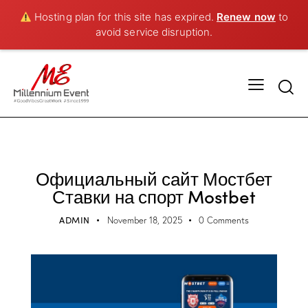
Hosting plan for this site has expired.
Renew now
to
avoid service disruption.
MOSTBET
Официальный сайт Мостбет
Ставки на спорт Mostbet
ADMIN
November 18, 2025
0
Comments