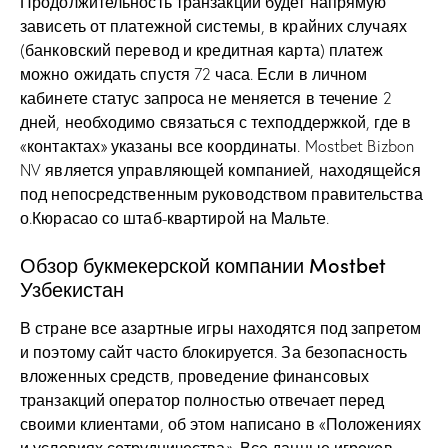
Продолжительность транзакции будет напрямую
зависеть от платежной системы, в крайних случаях
(банковский перевод и кредитная карта) платеж
можно ожидать спустя 72 часа. Если в личном
кабинете статус запроса не меняется в течение 2
дней, необходимо связаться с техподдержкой, где в
«контактах» указаны все координаты. Mostbet Bizbon
NV является управляющей компанией, находящейся
под непосредственным руководством правительства
о.Кюрасао со штаб-квартирой на Мальте.
Обзор букмекерской компании Mostbet
Узбекистан
В стране все азартные игры находятся под запретом
и поэтому сайт часто блокируется. За безопасность
вложенных средств, проведение финансовых
транзакций оператор полностью отвечает перед
своими клиентами, об этом написано в «Положениях