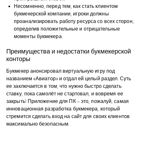
Несомненно, перед тем, как стать клиентом
букмекерской компании, игроки должны
проанализировать работу ресурса со всех сторон,
определив положительные и отрицательные
моменты букмекера.
Преимущества и недостатки букмекерской
конторы
Букмекер анонсировал виртуальную игру под
названием «Авиатор» и отдал ей целый раздел. Суть
ее заключается в том, что нужно быстро сделать
ставку, пока самолёт не стартовал, и вовремя ее
закрыть! Приложение для ПК – это, пожалуй, самая
инновационная разработка букмекера, который
стремится сделать вход на сайт для своих клиентов
максимально безопасным.