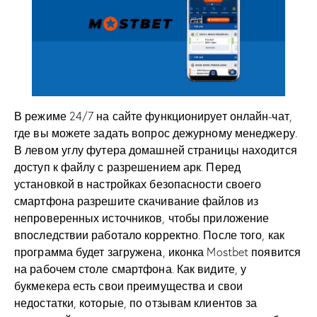
В режиме 24/7 на сайте функционирует онлайн-чат,
где вы можете задать вопрос дежурному менеджеру.
В левом углу футера домашней страницы находится
доступ к файлу с разрешением арк. Перед
установкой в настройках безопасности своего
смартфона разрешите скачивание файлов из
непроверенных источников, чтобы приложение
впоследствии работало корректно. После того, как
программа будет загружена, иконка Mostbet появится
на рабочем столе смартфона. Как видите, у
букмекера есть свои преимущества и свои
недостатки, которые, по отзывам клиентов за