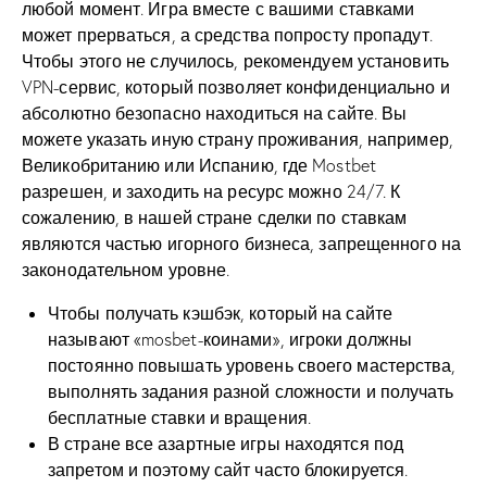
любой момент. Игра вместе с вашими ставками
может прерваться, а средства попросту пропадут.
Чтобы этого не случилось, рекомендуем установить
VPN-сервис, который позволяет конфиденциально и
абсолютно безопасно находиться на сайте. Вы
можете указать иную страну проживания, например,
Великобританию или Испанию, где Mostbet
разрешен, и заходить на ресурс можно 24/7. К
сожалению, в нашей стране сделки по ставкам
являются частью игорного бизнеса, запрещенного на
законодательном уровне.
Чтобы получать кэшбэк, который на сайте
называют «mosbet-коинами», игроки должны
постоянно повышать уровень своего мастерства,
выполнять задания разной сложности и получать
бесплатные ставки и вращения.
В стране все азартные игры находятся под
запретом и поэтому сайт часто блокируется.