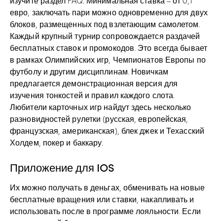
изучите раздел FAQ. Минимальная ставка – от 0,1
евро, заключать пари можно одновременно для двух
блоков, размещенных под взлетающим самолетом.
Каждый крупный турнир сопровождается раздачей
бесплатных ставок и промокодов. Это всегда бывает
в рамках Олимпийских игр, Чемпионатов Европы по
футболу и другим дисциплинам. Новичкам
предлагается демонстрационная версия для
изучения тонкостей и правил каждого слота.
Любители карточных игр найдут здесь несколько
разновидностей рулетки (русская, европейская,
французская, американская), блек джек и Техасский
Холдем, покер и баккару.
Приложение для IOS
Их можно получать в деньгах, обменивать на новые
бесплатные вращения или ставки, накапливать и
использовать после в программе лояльности. Если