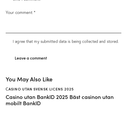
I agree that my submitted data is being collected and stored.
You May Also Like
СASINO UTAN SVENSK LICENS 2025
Casino utan BankID 2025 Bäst casinon utan
mobilt BankID