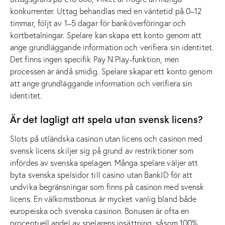
konkurrenter. Uttag behandlas med en väntetid på 0–12
timmar, följt av 1–5 dagar för banköverföringar och
kortbetalningar. Spelare kan skapa ett konto genom att
ange grundläggande information och verifiera sin identitet.
Det finns ingen specifik Pay N Play-funktion, men
processen är ändå smidig. Spelare skapar ett konto genom
att ange grundläggande information och verifiera sin
identitet.
Är det lagligt att spela utan svensk licens?
Slots på utländska casinon utan licens och casinon med
svensk licens skiljer sig på grund av restriktioner som
infördes av svenska spelagen. Många spelare väljer att
byta svenska spelsidor till casino utan BankID för att
undvika begränsningar som finns på casinon med svensk
licens. En välkomstbonus är mycket vanlig bland både
europeiska och svenska casinon. Bonusen är ofta en
procentuell andel av spelarens insättning, såsom 100%