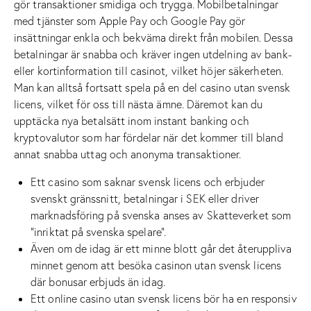
gör transaktioner smidiga och trygga. Mobilbetalningar
med tjänster som Apple Pay och Google Pay gör
insättningar enkla och bekväma direkt från mobilen. Dessa
betalningar är snabba och kräver ingen utdelning av bank-
eller kortinformation till casinot, vilket höjer säkerheten.
Man kan alltså fortsatt spela på en del casino utan svensk
licens, vilket för oss till nästa ämne. Däremot kan du
upptäcka nya betalsätt inom instant banking och
kryptovalutor som har fördelar när det kommer till bland
annat snabba uttag och anonyma transaktioner.
Ett casino som saknar svensk licens och erbjuder
svenskt gränssnitt, betalningar i SEK eller driver
marknadsföring på svenska anses av Skatteverket som
”inriktat på svenska spelare”.
Även om de idag är ett minne blott går det återuppliva
minnet genom att besöka casinon utan svensk licens
där bonusar erbjuds än idag.
Ett online casino utan svensk licens bör ha en responsiv