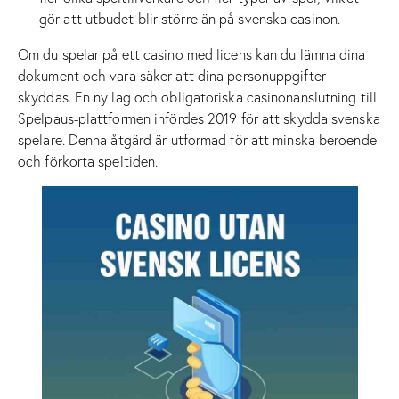
gör att utbudet blir större än på svenska casinon.
Om du spelar på ett casino med licens kan du lämna dina
dokument och vara säker att dina personuppgifter
skyddas. En ny lag och obligatoriska casinonanslutning till
Spelpaus-plattformen infördes 2019 för att skydda svenska
spelare. Denna åtgärd är utformad för att minska beroende
och förkorta speltiden.