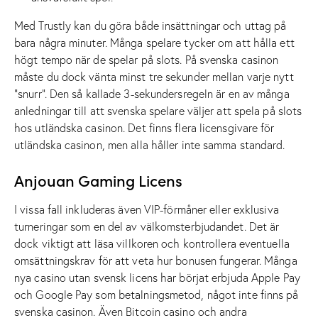
Med Trustly kan du göra både insättningar och uttag på
bara några minuter. Många spelare tycker om att hålla ett
högt tempo när de spelar på slots. På svenska casinon
måste du dock vänta minst tre sekunder mellan varje nytt
“snurr”. Den så kallade 3-sekundersregeln är en av många
anledningar till att svenska spelare väljer att spela på slots
hos utländska casinon. Det finns flera licensgivare för
utländska casinon, men alla håller inte samma standard.
Anjouan Gaming Licens
I vissa fall inkluderas även VIP-förmåner eller exklusiva
turneringar som en del av välkomsterbjudandet. Det är
dock viktigt att läsa villkoren och kontrollera eventuella
omsättningskrav för att veta hur bonusen fungerar. Många
nya casino utan svensk licens har börjat erbjuda Apple Pay
och Google Pay som betalningsmetod, något inte finns på
svenska casinon. Även Bitcoin casino och andra