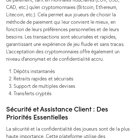
CAD, etc.) qu’en cryptomonnaies (Bitcoin, Ethereum,
Litecoin, etc.). Cela permet aux joueurs de choisir la
méthode de paiement qui leur convient le mieux, en
fonction de leurs préférences personnelles et de leurs
besoins. Les transactions sont sécurisées et rapides,
garantissant une expérience de jeu fluide et sans tracas.
L’acceptation des cryptomonnaies offre également un
niveau d’anonymat et de confidentialité accru.
Dépôts instantanés
Retraits rapides et sécurisés
Support de multiples devises
Transferts cryptés
Sécurité et Assistance Client : Des
Priorités Essentielles
La sécurité et la confidentialité des joueurs sont de la plus
haute importance. Cette plateforme utilise des