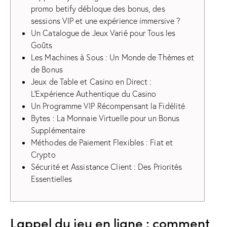
promo betify débloque des bonus, des
sessions VIP et une expérience immersive ?
Un Catalogue de Jeux Varié pour Tous les
Goûts
Les Machines à Sous : Un Monde de Thèmes et
de Bonus
Jeux de Table et Casino en Direct :
L’Expérience Authentique du Casino
Un Programme VIP Récompensant la Fidélité
Bytes : La Monnaie Virtuelle pour un Bonus
Supplémentaire
Méthodes de Paiement Flexibles : Fiat et
Crypto
Sécurité et Assistance Client : Des Priorités
Essentielles
Lappel du jeu en ligne : comment