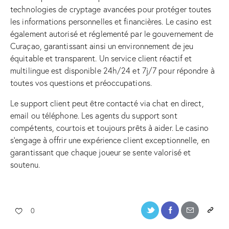
technologies de cryptage avancées pour protéger toutes
les informations personnelles et financières. Le casino est
également autorisé et réglementé par le gouvernement de
Curaçao, garantissant ainsi un environnement de jeu
équitable et transparent. Un service client réactif et
multilingue est disponible 24h/24 et 7j/7 pour répondre à
toutes vos questions et préoccupations.
Le support client peut être contacté via chat en direct,
email ou téléphone. Les agents du support sont
compétents, courtois et toujours prêts à aider. Le casino
s’engage à offrir une expérience client exceptionnelle, en
garantissant que chaque joueur se sente valorisé et
soutenu.
0