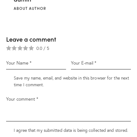
ABOUT AUTHOR
Leave a comment
0.0
/
5
Save my name, email, and website in this browser for the next
time I comment.
I agree that my submitted data is being collected and stored.