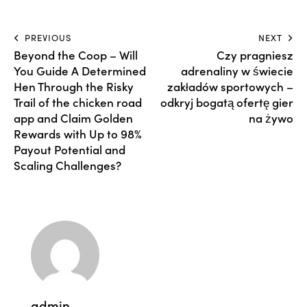
PREVIOUS
NEXT
Beyond the Coop – Will
Czy pragniesz
You Guide A Determined
adrenaliny w świecie
Hen Through the Risky
zakładów sportowych –
Trail of the chicken road
odkryj bogatą ofertę gier
app and Claim Golden
na żywo
Rewards with Up to 98%
Payout Potential and
Scaling Challenges?
admin