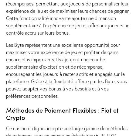
récompenses, permettant aux joueurs de personnaliser leur
expérience de jeu et de maximiser leurs chances de gagner.
Cette fonctionnalité innovante ajoute une dimension
supplémentaire à l’expérience de jeu et offre aux joueurs un
contrôle accru sur leurs bonus.
Les Byte représentent une excellente opportunité pour
maximiser votre expérience de jeu et profiter de gains
encore plus importants. Ils ajoutent une couche
supplémentaire d’excitation et de récompense,
encourageant les joueurs à rester actifs et engagés sur la
plateforme. Grâce à la flexibilité offerte par les Byte, vous
pouvez adapter vos bonus à vos besoins et à vos
préférences personnelles.
Méthodes de Paiement Flexibles : Fiat et
Crypto
Ce casino en ligne accepte une large gamme de méthodes
de paiement, tant en monnaies fiduciaires (EUR, USD,