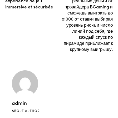
expérience de jeu
реальные деньги от
immersive et sécurisée
провайдера BGaming и
сможешь выиграть до
x1000 от ставки выбирая
уровень риска и число
линий под себя, где
каждый спуск по
пирамиде приближает к
крупному выигрышу.
admin
ABOUT AUTHOR