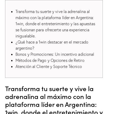
Transforma tu suerte y vive la adrenalina al
máximo con la plataforma líder en Argentina:
1win, donde el entretenimiento y las apuestas
se fusionan para ofrecerte una experiencia
inigualable.
¿Qué hace a 1win destacar en el mercado
argentino?
Bonos y Promociones: Un incentivo adicional
Métodos de Pago y Opciones de Retiro
Atención al Cliente y Soporte Técnico
Transforma tu suerte y vive la
adrenalina al máximo con la
plataforma líder en Argentina:
1win, donde el entretenimiento y