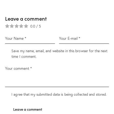
Leave a comment
0.0
/
5
Save my name, email, and website in this browser for the next
time I comment.
I agree that my submitted data is being collected and stored.