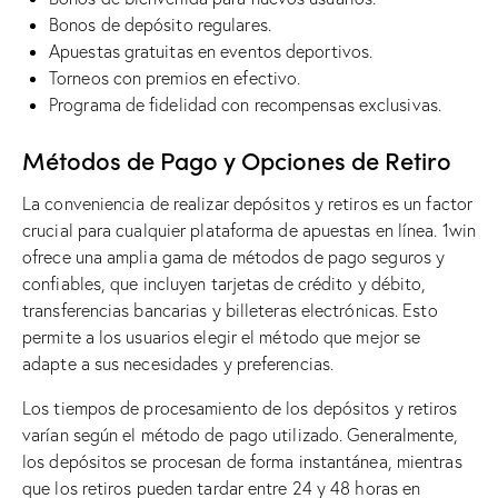
Bonos de depósito regulares.
Apuestas gratuitas en eventos deportivos.
Torneos con premios en efectivo.
Programa de fidelidad con recompensas exclusivas.
Métodos de Pago y Opciones de Retiro
La conveniencia de realizar depósitos y retiros es un factor
crucial para cualquier plataforma de apuestas en línea. 1win
ofrece una amplia gama de métodos de pago seguros y
confiables, que incluyen tarjetas de crédito y débito,
transferencias bancarias y billeteras electrónicas. Esto
permite a los usuarios elegir el método que mejor se
adapte a sus necesidades y preferencias.
Los tiempos de procesamiento de los depósitos y retiros
varían según el método de pago utilizado. Generalmente,
los depósitos se procesan de forma instantánea, mientras
que los retiros pueden tardar entre 24 y 48 horas en