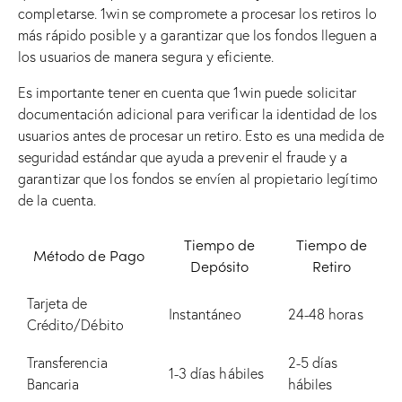
completarse. 1win se compromete a procesar los retiros lo
más rápido posible y a garantizar que los fondos lleguen a
los usuarios de manera segura y eficiente.
Es importante tener en cuenta que 1win puede solicitar
documentación adicional para verificar la identidad de los
usuarios antes de procesar un retiro. Esto es una medida de
seguridad estándar que ayuda a prevenir el fraude y a
garantizar que los fondos se envíen al propietario legítimo
de la cuenta.
Tiempo de
Tiempo de
Método de Pago
Depósito
Retiro
Tarjeta de
Instantáneo
24-48 horas
Crédito/Débito
Transferencia
2-5 días
1-3 días hábiles
Bancaria
hábiles