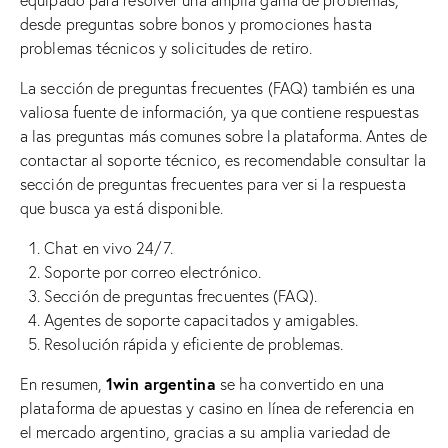
desde preguntas sobre bonos y promociones hasta
problemas técnicos y solicitudes de retiro.
La sección de preguntas frecuentes (FAQ) también es una
valiosa fuente de información, ya que contiene respuestas
a las preguntas más comunes sobre la plataforma. Antes de
contactar al soporte técnico, es recomendable consultar la
sección de preguntas frecuentes para ver si la respuesta
que busca ya está disponible.
Chat en vivo 24/7.
Soporte por correo electrónico.
Sección de preguntas frecuentes (FAQ).
Agentes de soporte capacitados y amigables.
Resolución rápida y eficiente de problemas.
1win argentina
En resumen,
se ha convertido en una
plataforma de apuestas y casino en línea de referencia en
el mercado argentino, gracias a su amplia variedad de