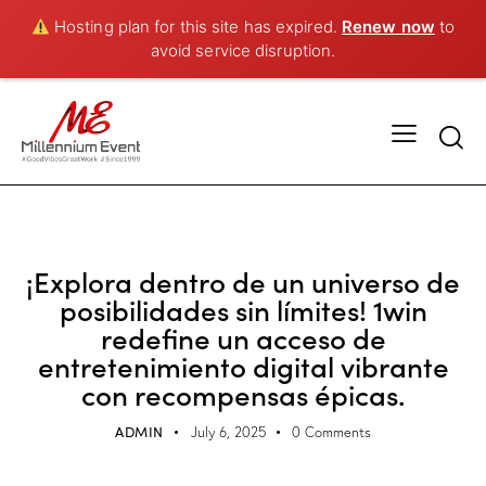
Hosting plan for this site has expired.
Renew now
to
avoid service disruption.
UNCATEGORIZED
¡Explora dentro de un universo de
posibilidades sin límites! 1win
redefine un acceso de
entretenimiento digital vibrante
con recompensas épicas.
ADMIN
July 6, 2025
0
Comments