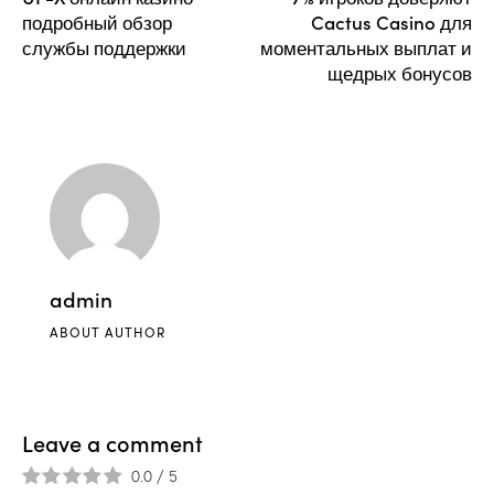
подробный обзор
Cactus Casino для
службы поддержки
моментальных выплат и
щедрых бонусов
admin
ABOUT AUTHOR
Leave a comment
0.0
/
5