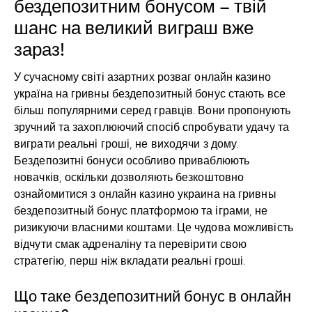
бездепозитним бонусом – твій
шанс на великий виграш вже
зараз!
У сучасному світі азартних розваг онлайн казино
україна на гривны бездепозитный бонус стають все
більш популярними серед гравців. Вони пропонують
зручний та захоплюючий спосіб спробувати удачу та
виграти реальні гроші, не виходячи з дому.
Бездепозитні бонуси особливо приваблюють
новачків, оскільки дозволяють безкоштовно
ознайомитися з
онлайн казино украина на гривны
бездепозитный бонус
платформою та іграми, не
ризикуючи власними коштами. Це чудова можливість
відчути смак адреналіну та перевірити свою
стратегію, перш ніж вкладати реальні гроші.
Що таке бездепозитний бонус в онлайн