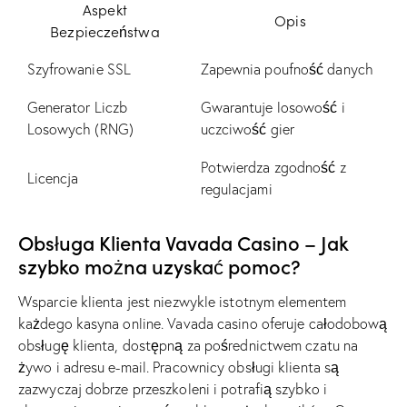
Aspekt
Opis
Bezpieczeństwa
Szyfrowanie SSL
Zapewnia poufność danych
Generator Liczb
Gwarantuje losowość i
Losowych (RNG)
uczciwość gier
Potwierdza zgodność z
Licencja
regulacjami
Obsługa Klienta Vavada Casino – Jak
szybko można uzyskać pomoc?
Wsparcie klienta jest niezwykle istotnym elementem
każdego kasyna online. Vavada casino oferuje całodobową
obsługę klienta, dostępną za pośrednictwem czatu na
żywo i adresu e-mail. Pracownicy obsługi klienta są
zazwyczaj dobrze przeszkoleni i potrafią szybko i