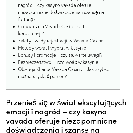
nagród – czy kasyno vavada oferuje
niezapomniane doświadczenia i szansę na
fortunę?
Co wyróżnia Vavada Casino na tle
konkurencji?
Zalety i wady rejestracji w Vavada Casino
Metody wpłat i wypłat w kasynie
Bonusy i promocje – czy są warte uwagi?
Bezpieczeństwo i uczciwość w kasynie
Obsługa Klienta Vavada Casino – Jak szybko
można uzyskać pomoc?
Przenieś się w świat ekscytujących
emocji i nagród – czy kasyno
vavada oferuje niezapomniane
doświadczenia i szansę na