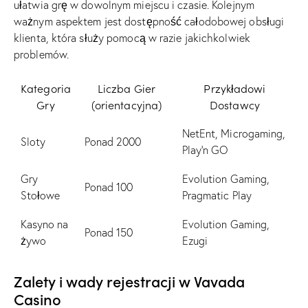
ułatwia grę w dowolnym miejscu i czasie. Kolejnym
ważnym aspektem jest dostępność całodobowej obsługi
klienta, która służy pomocą w razie jakichkolwiek
problemów.
Kategoria
Liczba Gier
Przykładowi
Gry
(orientacyjna)
Dostawcy
NetEnt, Microgaming,
Sloty
Ponad 2000
Play’n GO
Gry
Evolution Gaming,
Ponad 100
Stołowe
Pragmatic Play
Kasyno na
Evolution Gaming,
Ponad 150
żywo
Ezugi
Zalety i wady rejestracji w Vavada
Casino