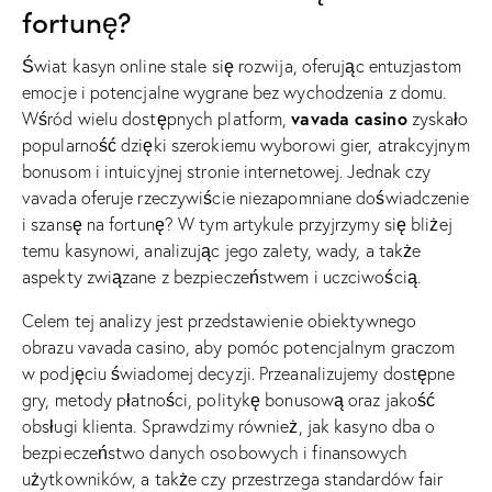
fortunę?
Świat kasyn online stale się rozwija, oferując entuzjastom
emocje i potencjalne wygrane bez wychodzenia z domu.
vavada casino
Wśród wielu dostępnych platform,
zyskało
popularność dzięki szerokiemu wyborowi gier, atrakcyjnym
bonusom i intuicyjnej stronie internetowej. Jednak czy
vavada oferuje rzeczywiście niezapomniane doświadczenie
i szansę na fortunę? W tym artykule przyjrzymy się bliżej
temu kasynowi, analizując jego zalety, wady, a także
aspekty związane z bezpieczeństwem i uczciwością.
Celem tej analizy jest przedstawienie obiektywnego
obrazu vavada casino, aby pomóc potencjalnym graczom
w podjęciu świadomej decyzji. Przeanalizujemy dostępne
gry, metody płatności, politykę bonusową oraz jakość
obsługi klienta. Sprawdzimy również, jak kasyno dba o
bezpieczeństwo danych osobowych i finansowych
użytkowników, a także czy przestrzega standardów fair