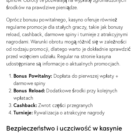
środków na prawdziwe pieniądze.
Oprócz bonusu powitalnego, kasyno oferuje również
regularne promocje dla stałych graczy, takie jak bonusy
reload, cashback, darmowe spiny i turnieje z atrakcyjnymi
nagrodami. Warunki obrotu mogą różnić się w zależności
od rodzaju promocji, dlatego warto je dokładnie sprawdzić
przed wzięciem udziału. Regular na stronie kasyna
udostępniane są informacje o aktualnych promocjach.
Bonus Powitalny:
Dopłata do pierwszej wpłaty +
darmowe spiny
Bonus Reload:
Dodatkowe środki przy kolejnych
wpłatach
Cashback:
Zwrot części przegranych
Turnieje:
Rywalizacja o atrakcyjne nagrody
Bezpieczeństwo i uczciwość w kasynie