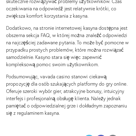
skutecznie rozwiązywać problemy użytkowników. Czas
oczekiwania na odpowiedź jest relatywnie krótki, co
zwiększa komfort korzystania z kasyna.
Dodatkowo, na stronie internetowej kasyna dostępna jest
obszerna sekcja FAQ, w której można znaleźć odpowiedzi
na najczęściej zadawane pytania. To może być pomocne w
przypadku prostych problemów, które można rozwiązać
samodzielnie. Kasyno stara się więc zapewnić
kompleksową pomoc swoim użytkownikom.
Podsumowując, vavada casino stanowi ciekawą
propozycję dla osób szukających platformy do gry online.
Oferuje szeroki wybór gier, atrakcyjne bonusy, intuicyjny
interfejs i profesjonalną obsługę klienta. Należy jednak
pamiętać o odpowiedzialnej grze i dokładnym zapoznaniu
się z regulaminem kasyna.