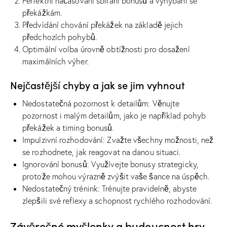
Perfektní načasování sbírání bonusů a vyhýbání se
překážkám.
Předvídání chování překážek na základě jejich
předchozích pohybů.
Optimální volba úrovně obtížnosti pro dosažení
maximálních výher.
Nejčastější chyby a jak se jim vyhnout
Nedostatečná pozornost k detailům: Věnujte
pozornost i malým detailům, jako je například pohyb
překážek a timing bonusů.
Impulzivní rozhodování: Zvažte všechny možnosti, než
se rozhodnete, jak reagovat na danou situaci.
Ignorování bonusů: Využívejte bonusy strategicky,
protože mohou výrazně zvýšit vaše šance na úspěch.
Nedostatečný trénink: Trénujte pravidelně, abyste
zlepšili své reflexy a schopnost rychlého rozhodování.
Závěrečné myšlenky a budoucnost hry