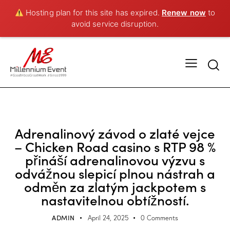
Hosting plan for this site has expired.
Renew now
to
avoid service disruption.
UNCATEGORIZED
Adrenalinový závod o zlaté vejce
– Chicken Road casino s RTP 98 %
přináší adrenalinovou výzvu s
odvážnou slepicí plnou nástrah a
odměn za zlatým jackpotem s
nastavitelnou obtížností.
ADMIN
April 24, 2025
0
Comments