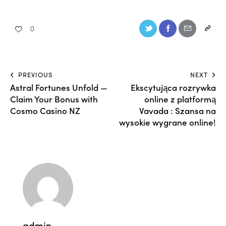
0
PREVIOUS
NEXT
Astral Fortunes Unfold —
Ekscytująca rozrywka
Claim Your Bonus with
online z platformą
Cosmo Casino NZ
Vavada : Szansa na
wysokie wygrane online!
admin