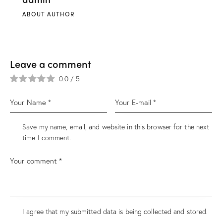
ABOUT AUTHOR
Leave a comment
0.0
/
5
Save my name, email, and website in this browser for the next
time I comment.
I agree that my submitted data is being collected and stored.