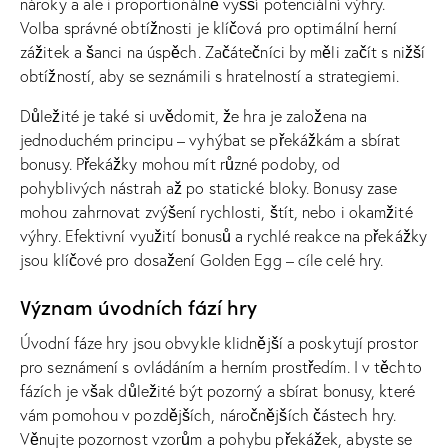
nároky a ale i proportionálně vyšší potenciální výhry.
Volba správné obtížnosti je klíčová pro optimální herní
zážitek a šanci na úspěch. Začátečníci by měli začít s nižší
obtížností, aby se seznámili s hratelností a strategiemi.
Důležité je také si uvědomit, že hra je založena na
jednoduchém principu – vyhýbat se překážkám a sbírat
bonusy. Překážky mohou mít různé podoby, od
pohyblivých nástrah až po statické bloky. Bonusy zase
mohou zahrnovat zvýšení rychlosti, štít, nebo i okamžité
výhry. Efektivní využití bonusů a rychlé reakce na překážky
jsou klíčové pro dosažení Golden Egg – cíle celé hry.
Význam úvodních fází hry
Úvodní fáze hry jsou obvykle klidnější a poskytují prostor
pro seznámení s ovládáním a herním prostředím. I v těchto
fázích je však důležité být pozorný a sbírat bonusy, které
vám pomohou v pozdějších, náročnějších částech hry.
Věnujte pozornost vzorům a pohybu překážek, abyste se