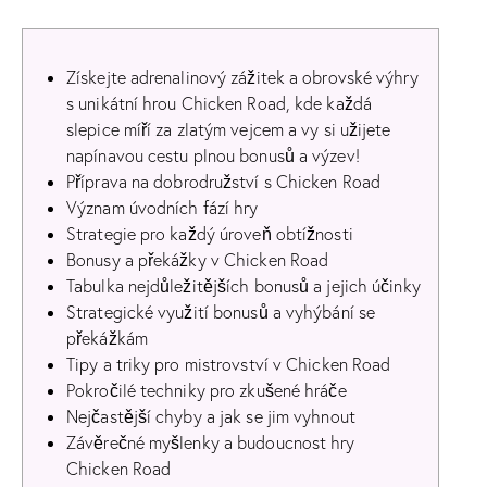
Získejte adrenalinový zážitek a obrovské výhry
s unikátní hrou Chicken Road, kde každá
slepice míří za zlatým vejcem a vy si užijete
napínavou cestu plnou bonusů a výzev!
Příprava na dobrodružství s Chicken Road
Význam úvodních fází hry
Strategie pro každý úroveň obtížnosti
Bonusy a překážky v Chicken Road
Tabulka nejdůležitějších bonusů a jejich účinky
Strategické využití bonusů a vyhýbání se
překážkám
Tipy a triky pro mistrovství v Chicken Road
Pokročilé techniky pro zkušené hráče
Nejčastější chyby a jak se jim vyhnout
Závěrečné myšlenky a budoucnost hry
Chicken Road