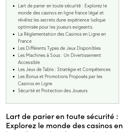
Lart de parier en toute sécurité : Explorez le
monde des casinos en ligne france légal et
révélez les secrets dune expérience ludique
optimisée pour les joueurs exigeants.
La Réglementation des Casinos en Ligne en
France
Les Différents Types de Jeux Disponibles
Les Machines à Sous : Un Divertissement
Accessible
Les Jeux de Table : Stratégie et Compétences
Les Bonus et Promotions Proposés par les
Casinos en Ligne
Sécurité et Protection des Joueurs
Lart de parier en toute sécurité :
Explorez le monde des casinos en