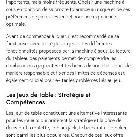
importants, mais moins fréquents. Choisir une machine à
sous en fonction de sa propre tolérance au risque et de ses
préférences de jeu est essentiel pour une expérience
optimale.
Avant de commencer à jouer, il est recommandé de se
familiariser avec les règles du jeu et les différentes
fonctionnalités proposées par la machine à sous. La lecture
du tableau des paiements permet de comprendre les
combinaisons gagnantes et les bonus disponibles. Jouer de
manière responsable et fixer des limites de dépenses est
également crucial pour éviter les problèmes liés au jeu.
Les Jeux de Table : Stratégie et
Compétences
Les jeux de table constituent une alternative intéressante
pour les joueurs qui préfèrent la stratégie et la prise de
décision. La roulette, le blackjack, le baccarat et le poker
sont parmi les plus populaires. Chacun de ces jeux offre