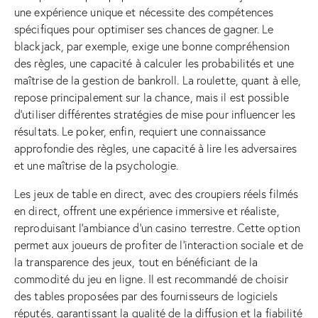
une expérience unique et nécessite des compétences
spécifiques pour optimiser ses chances de gagner. Le
blackjack, par exemple, exige une bonne compréhension
des règles, une capacité à calculer les probabilités et une
maîtrise de la gestion de bankroll. La roulette, quant à elle,
repose principalement sur la chance, mais il est possible
d’utiliser différentes stratégies de mise pour influencer les
résultats. Le poker, enfin, requiert une connaissance
approfondie des règles, une capacité à lire les adversaires
et une maîtrise de la psychologie.
Les jeux de table en direct, avec des croupiers réels filmés
en direct, offrent une expérience immersive et réaliste,
reproduisant l’ambiance d’un casino terrestre. Cette option
permet aux joueurs de profiter de l’interaction sociale et de
la transparence des jeux, tout en bénéficiant de la
commodité du jeu en ligne. Il est recommandé de choisir
des tables proposées par des fournisseurs de logiciels
réputés, garantissant la qualité de la diffusion et la fiabilité