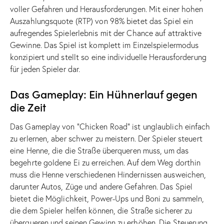
voller Gefahren und Herausforderungen. Mit einer hohen
Auszahlungsquote (RTP) von 98% bietet das Spiel ein
aufregendes Spielerlebnis mit der Chance auf attraktive
Gewinne. Das Spiel ist komplett im Einzelspielermodus
konzipiert und stellt so eine individuelle Herausforderung
für jeden Spieler dar.
Das Gameplay: Ein Hühnerlauf gegen
die Zeit
Das Gameplay von “Chicken Road” ist unglaublich einfach
zu erlernen, aber schwer zu meistern. Der Spieler steuert
eine Henne, die die Straße überqueren muss, um das
begehrte goldene Ei zu erreichen. Auf dem Weg dorthin
muss die Henne verschiedenen Hindernissen ausweichen,
darunter Autos, Züge und andere Gefahren. Das Spiel
bietet die Möglichkeit, Power-Ups und Boni zu sammeln,
die dem Spieler helfen können, die Straße sicherer zu
überqueren und seinen Gewinn zu erhöhen. Die Steuerung