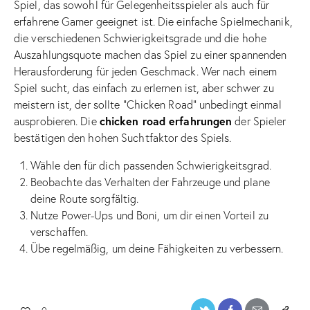
Spiel, das sowohl für Gelegenheitsspieler als auch für
erfahrene Gamer geeignet ist. Die einfache Spielmechanik,
die verschiedenen Schwierigkeitsgrade und die hohe
Auszahlungsquote machen das Spiel zu einer spannenden
Herausforderung für jeden Geschmack. Wer nach einem
Spiel sucht, das einfach zu erlernen ist, aber schwer zu
meistern ist, der sollte “Chicken Road” unbedingt einmal
chicken road erfahrungen
ausprobieren. Die
der Spieler
bestätigen den hohen Suchtfaktor des Spiels.
Wähle den für dich passenden Schwierigkeitsgrad.
Beobachte das Verhalten der Fahrzeuge und plane
deine Route sorgfältig.
Nutze Power-Ups und Boni, um dir einen Vorteil zu
verschaffen.
Übe regelmäßig, um deine Fähigkeiten zu verbessern.