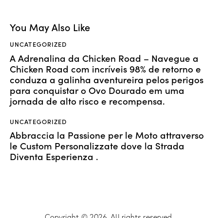
You May Also Like
UNCATEGORIZED
A Adrenalina da Chicken Road – Navegue a
Chicken Road com incríveis 98% de retorno e
conduza a galinha aventureira pelos perigos
para conquistar o Ovo Dourado em uma
jornada de alto risco e recompensa.
UNCATEGORIZED
Abbraccia la Passione per le Moto attraverso
le Custom Personalizzate dove la Strada
Diventa Esperienza .
Copyright © 2026. All rights reserved.