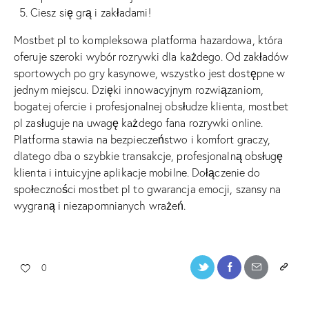
Ciesz się grą i zakładami!
Mostbet pl to kompleksowa platforma hazardowa, która
oferuje szeroki wybór rozrywki dla każdego. Od zakładów
sportowych po gry kasynowe, wszystko jest dostępne w
jednym miejscu. Dzięki innowacyjnym rozwiązaniom,
bogatej ofercie i profesjonalnej obsłudze klienta, mostbet
pl zasługuje na uwagę każdego fana rozrywki online.
Platforma stawia na bezpieczeństwo i komfort graczy,
dlatego dba o szybkie transakcje, profesjonalną obsługę
klienta i intuicyjne aplikacje mobilne. Dołączenie do
społeczności mostbet pl to gwarancja emocji, szansy na
wygraną i niezapomnianych wrażeń.
0