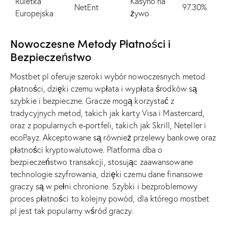
Ruletka
Kasyno na
NetEnt
97.30%
Europejska
żywo
Nowoczesne Metody Płatności i
Bezpieczeństwo
Mostbet pl oferuje szeroki wybór nowoczesnych metod
płatności, dzięki czemu wpłata i wypłata środków są
szybkie i bezpieczne. Gracze mogą korzystać z
tradycyjnych metod, takich jak karty Visa i Mastercard,
oraz z popularnych e-portfeli, takich jak Skrill, Neteller i
ecoPayz. Akceptowane są również przelewy bankowe oraz
płatności kryptowalutowe. Platforma dba o
bezpieczeństwo transakcji, stosując zaawansowane
technologie szyfrowania, dzięki czemu dane finansowe
graczy są w pełni chronione. Szybki i bezproblemowy
proces płatności to kolejny powód, dla którego mostbet
pl jest tak popularny wśród graczy.