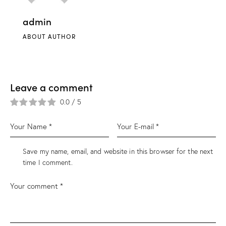
admin
ABOUT AUTHOR
Leave a comment
0.0
/
5
Save my name, email, and website in this browser for the next
time I comment.