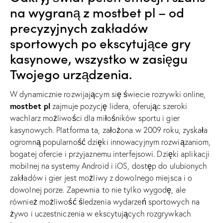
na wygraną z mostbet pl – od
precyzyjnych zakładów
sportowych po ekscytujące gry
kasynowe, wszystko w zasięgu
Twojego urządzenia.
W dynamicznie rozwijającym się świecie rozrywki online,
mostbet pl
zajmuje pozycję lidera, oferując szeroki
wachlarz możliwości dla miłośników sportu i gier
kasynowych. Platforma ta, założona w 2009 roku, zyskała
ogromną popularność dzięki innowacyjnym rozwiązaniom,
bogatej ofercie i przyjaznemu interfejsowi. Dzięki aplikacji
mobilnej na systemy Android i iOS, dostęp do ulubionych
zakładów i gier jest możliwy z dowolnego miejsca i o
dowolnej porze. Zapewnia to nie tylko wygodę, ale
również możliwość śledzenia wydarzeń sportowych na
żywo i uczestniczenia w ekscytujących rozgrywkach