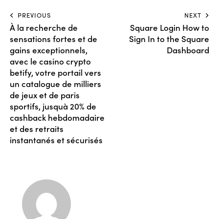
PREVIOUS
NEXT
À la recherche de
Square Login How to
sensations fortes et de
Sign In to the Square
gains exceptionnels,
Dashboard
avec le casino crypto
betify, votre portail vers
un catalogue de milliers
de jeux et de paris
sportifs, jusquà 20% de
cashback hebdomadaire
et des retraits
instantanés et sécurisés