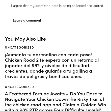
I agree that my submitted data is being collected and stored.
You May Also Like
UNCATEGORIZED
¡Aumenta tu adrenalina con cada paso!
Chicken Road 2 te espera con un retorno al
jugador del 98% y niveles de dificultad
crecientes, donde guiarás a tu gallina a
través de peligros y bonificaciones.
UNCATEGORIZED
A Feathered Fortune Awaits – Do You Dare to
Navigate Your Chicken Down the Risky Trail of
the chicken road app and Claim a Golden Win
with a 98% RTP across Four Difficulty Levels?