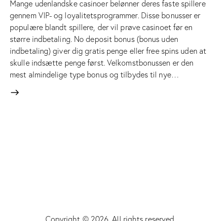
Mange udenlandske casinoer belønner deres faste spillere
gennem VIP- og loyalitetsprogrammer. Disse bonusser er
populære blandt spillere, der vil prøve casinoet før en
større indbetaling. No deposit bonus (bonus uden
indbetaling) giver dig gratis penge eller free spins uden at
skulle indsætte penge først. Velkomstbonussen er den
mest almindelige type bonus og tilbydes til nye…
Copyright © 2026. All rights reserved.