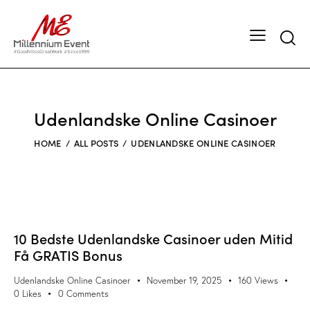
Udenlandske Online Casinoer
HOME
ALL POSTS
UDENLANDSKE ONLINE CASINOER
10 Bedste Udenlandske Casinoer uden Mitid
Få GRATIS Bonus
Udenlandske Online Casinoer
November 19, 2025
160
Views
0
Likes
0
Comments