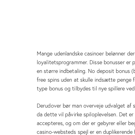
Mange udenlandske casinoer belønner dere
loyalitetsprogrammer. Disse bonusser er po
en større indbetaling. No deposit bonus (b
free spins uden at skulle indsætte penge 
type bonus og tilbydes til nye spillere ved
Derudover bør man overveje udvalget af s
da dette vil påvirke spiloplevelsen. Det e
accepteres, og om der er gebyrer eller b
casino-websteds spejl er en duplikerende 