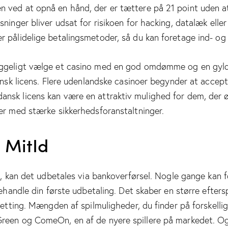
en ved at opnå en hånd, der er tættere på 21 point uden a
ysninger bliver udsat for risikoen for hacking, datalæk elle
er pålidelige betalingsmetoder, så du kan foretage ind- og
yggeligt vælge et casino med en god omdømme og en gyldi
dansk licens. Flere udenlandske casinoer begynder at accep
sk licens kan være en attraktiv mulighed for dem, der øns
er med stærke sikkerhedsforanstaltninger.
 MitId
rt, kan det udbetales via bankoverførsel. Nogle gange kan 
 behandle din første udbetaling. Det skaber en større efte
betting. Mængden af spilmuligheder, du finder på forskellig
reen og ComeOn, en af de nyere spillere på markedet. Og 