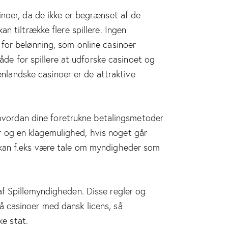
inoer, da de ikke er begrænset af de
n tiltrække flere spillere. Ingen
for belønning, som online casinoer
måde for spillere at udforske casinoet og
denlandske casinoer er de attraktive
e hvordan dine foretrukne betalingsmetoder
ner og en klagemulighed, hvis noget går
r kan f.eks være tale om myndigheder som
af Spillemyndigheden. Disse regler og
 på casinoer med dansk licens, så
ke stat.