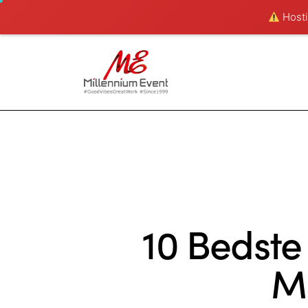
Hostin
10 Bedste
Mi