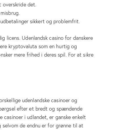
t overskride det.
r misbrug.
 udbetalinger sikkert og problemfrit.
g licens. Udenlandsk casino for danskere
tere kryptovaluta som en hurtig og
ker mere frihed i deres spil. For at sikre
forskellige udenlandske casinoer og
rspørgsel efter et bredt og spændende
e casinoer i udlandet, er ganske enkelt
selvom de endnu er for grønne til at