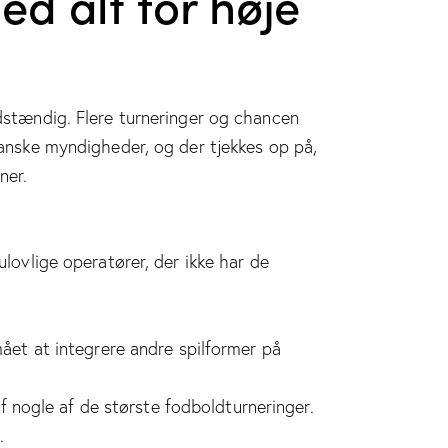
ed alt for høje
ldstændig. Flere turneringer og chancen
 danske myndigheder, og der tjekkes op på,
ner.
ovlige operatører, der ikke har de
ået at integrere andre spilformer på
f nogle af de største fodboldturneringer.
.