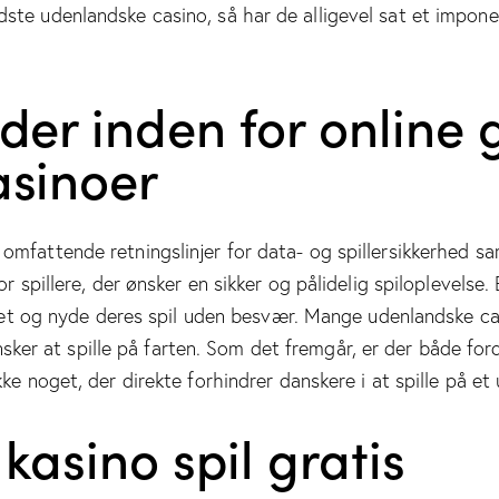
te udenlandske casino, så har de alligevel sat et imponer
der inden for online
asinoer
mfattende retningslinjer for data- og spillersikkerhed sam
or spillere, der ønsker en sikker og pålidelig spiloplevels
e let og nyde deres spil uden besvær. Mange udenlandske ca
 ønsker at spille på farten. Som det fremgår, er der både fo
ke noget, der direkte forhindrer danskere i at spille på et
kasino spil gratis