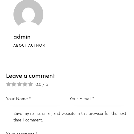
admin
ABOUT AUTHOR
Leave a comment
0.0
/
5
Save my name, email, and website in this browser for the next
time I comment.