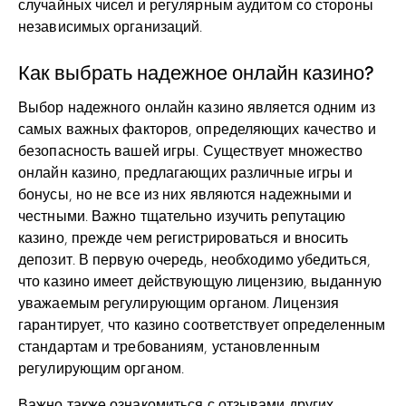
случайных чисел и регулярным аудитом со стороны
независимых организаций.
Как выбрать надежное онлайн казино?
Выбор надежного онлайн казино является одним из
самых важных факторов, определяющих качество и
безопасность вашей игры. Существует множество
онлайн казино, предлагающих различные игры и
бонусы, но не все из них являются надежными и
честными. Важно тщательно изучить репутацию
казино, прежде чем регистрироваться и вносить
депозит. В первую очередь, необходимо убедиться,
что казино имеет действующую лицензию, выданную
уважаемым регулирующим органом. Лицензия
гарантирует, что казино соответствует определенным
стандартам и требованиям, установленным
регулирующим органом.
Важно также ознакомиться с отзывами других