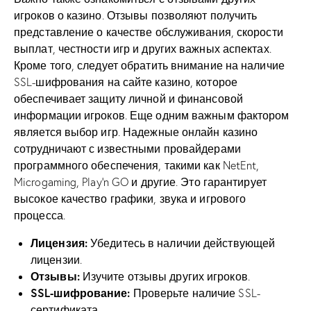
игроков о казино. Отзывы позволяют получить
представление о качестве обслуживания, скорости
выплат, честности игр и других важных аспектах.
Кроме того, следует обратить внимание на наличие
SSL-шифрования на сайте казино, которое
обеспечивает защиту личной и финансовой
информации игроков. Еще одним важным фактором
является выбор игр. Надежные онлайн казино
сотрудничают с известными провайдерами
программного обеспечения, такими как NetEnt,
Microgaming, Play’n GO и другие. Это гарантирует
высокое качество графики, звука и игрового
процесса.
Лицензия:
Убедитесь в наличии действующей
лицензии.
Отзывы:
Изучите отзывы других игроков.
SSL-шифрование:
Проверьте наличие SSL-
сертификата.