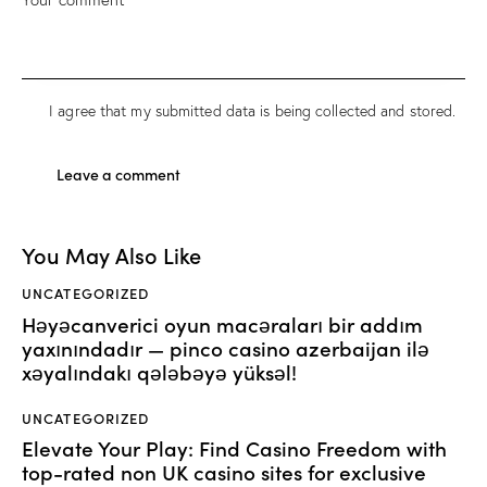
I agree that my submitted data is being collected and stored.
You May Also Like
UNCATEGORIZED
Həyəcanverici oyun macəraları bir addım
yaxınındadır — pinco casino azerbaijan ilə
xəyalındakı qələbəyə yüksəl!
UNCATEGORIZED
Elevate Your Play: Find Casino Freedom with
top-rated non UK casino sites for exclusive