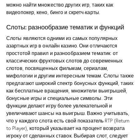
можно найти множество других игр, таких как
видеопокер, кено, бинго и скретч-карты.
Слоты: разнообразие тематик и функций
Слоты являются одними из самых популярных
азартных игр в онлайн казино. Они отличаются
простотой правил и разнообразием тематик: от
классических фруктовых слотов до современных
слотов, посвященных фильмам, сериалам,
мифологии и другим интересным темам. Слоты также
предлагают широкий спектр бонусных функций, таких
как бесплатные вращения, множители выигрышей,
бонусные игры и специальные символы. Эти
функции делают игру более увлекательной и
увеличивают шансы на выигрыш. Важно учитывать,
что у каждого слота есть свой показатель RTP (Return
to Player), который указывает на процент возврата
игроку от сделанных ставок. Выбирая слот, следует