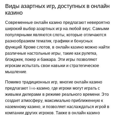
Виды азартных игр, доступных в онлайн
казино
Современные онлайн казино предлагают невероятно
широкий выбор азартных игр на любой вкус. Самыми
популярными являются слоты, которые отличаются
разнообразием тематик, графики и бонусных
функций. Кроме слотов, в онлайн казино можно найти
различные настольные игры, такие как рулетка,
блэкджек, покер и баккара. Эти игры позволяют
игрокам испытать свои навыки и стратегическое
мышление.
Помимо традиционных игр, многие онлайн казино
предлагают live-казино, где игроки могут играть с
живыми дилерами в режиме реального времени. Это
создает атмосферу, максимально приближенную к
наземному казино, и позволяет наслаждаться игрой в
компании других игроков. Также в онлайн казино