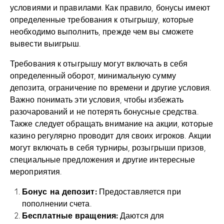
условиями и правилами. Как правило, бонусы имеют
определенные требования к отыгрышу, которые
необходимо выполнить, прежде чем вы сможете
вывести выигрыш.
Требования к отыгрышу могут включать в себя
определенный оборот, минимальную сумму
депозита, ограничение по времени и другие условия.
Важно понимать эти условия, чтобы избежать
разочарований и не потерять бонусные средства.
Также следует обращать внимание на акции, которые
казино регулярно проводит для своих игроков. Акции
могут включать в себя турниры, розыгрыши призов,
специальные предложения и другие интересные
мероприятия.
Бонус на депозит:
Предоставляется при
пополнении счета.
Бесплатные вращения:
Даются для