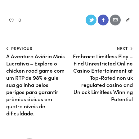
0
PREVIOUS
NEXT
A Aventura Aviária Mais
Embrace Limitless Play –
Lucrativa – Explore o
Find Unrestricted Online
chicken road game com
Casino Entertainment at
um RTP de 98% e guie
Top-Rated non uk
sua galinha pelos
regulated casino and
perigos para garantir
Unlock Limitless Winning
prêmios épicos em
Potential
quatro níveis de
dificuldade.