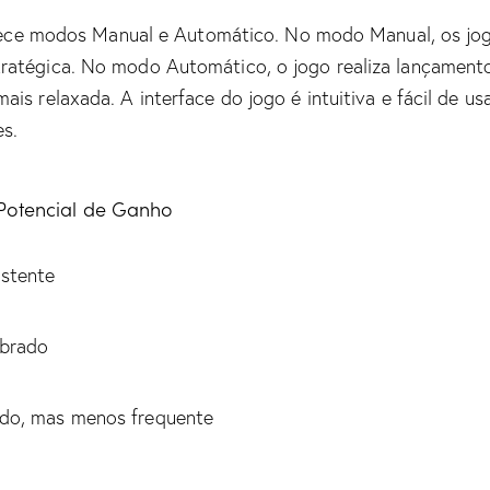
oferece modos Manual e Automático. No modo Manual, os j
ratégica. No modo Automático, o jogo realiza lançamento
s relaxada. A interface do jogo é intuitiva e fácil de usa
es.
Potencial de Ganho
stente
ibrado
do, mas menos frequente