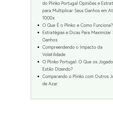
do Plinko Portugal Opiniões e Estra
para Multiplicar Seus Ganhos em A
1000x
O Que É o Plinko e Como Funciona
Estratégias e Dicas Para Maximizar
Ganhos
Compreendendo o Impacto da
Volatilidade
O Plinko Portugal: O Que os Jogado
Estão Dizendo?
Comparando o Plinko com Outros J
de Azar