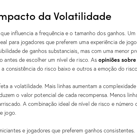
pacto da Volatilidade
al que influencia a frequência e o tamanho dos ganhos. Um
deal para jogadores que preferem uma experiência de jogo 
ssibilidade de ganhos substanciais, mas com uma menor pr
opiniões sobre
co antes de escolher um nível de risco. As
o a consistência do risco baixo e outros a emoção do risco
eta a volatilidade. Mais linhas aumentam a complexidade
uzem o valor potencial de cada recompensa. Menos linh
rriscado. A combinação ideal de nível de risco e número 
e jogo.
iniciantes e jogadores que preferem ganhos consistentes.