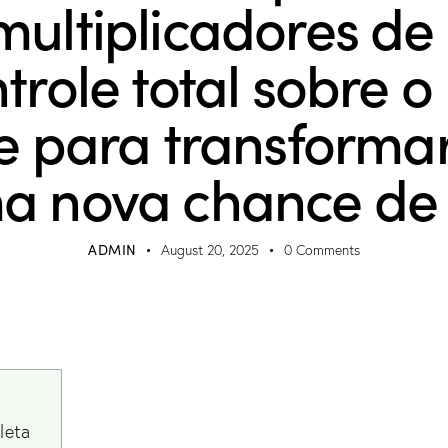
multiplicadores de 
role total sobre o 
de para transforma
 nova chance de v
ADMIN
August 20, 2025
0
Comments
leta