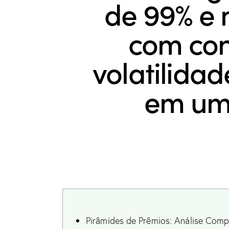
de 99% e 
com cont
volatilida
em uma
Pirâmides de Prêmios: Análise Comp