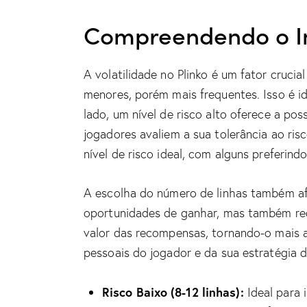
Compreendendo o Im
A volatilidade no Plinko é um fator cruci
menores, porém mais frequentes. Isso é i
lado, um nível de risco alto oferece a po
jogadores avaliem a sua tolerância ao ris
nível de risco ideal, com alguns preferind
A escolha do número de linhas também af
oportunidades de ganhar, mas também red
valor das recompensas, tornando-o mais a
pessoais do jogador e da sua estratégia d
Risco Baixo (8-12 linhas):
Ideal para 