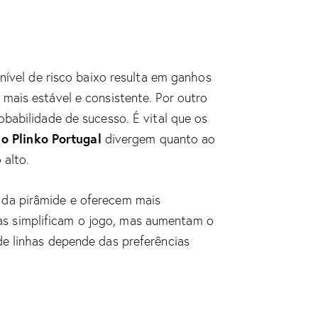
 nível de risco baixo resulta em ganhos
mais estável e consistente. Por outro
obabilidade de sucesso. É vital que os
 o Plinko Portugal
divergem quanto ao
 alto.
 da pirâmide e oferecem mais
as simplificam o jogo, mas aumentam o
de linhas depende das preferências