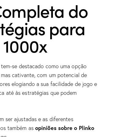
 Completa do
atégias para
 1000x
nko tem-se destacado como uma opção
, mas cativante, com um potencial de
res elogiando a sua facilidade de jogo e
ca até às estratégias que podem
m ser ajustadas e as diferentes
opiniões sobre o Plinko
emos também as
ogo.