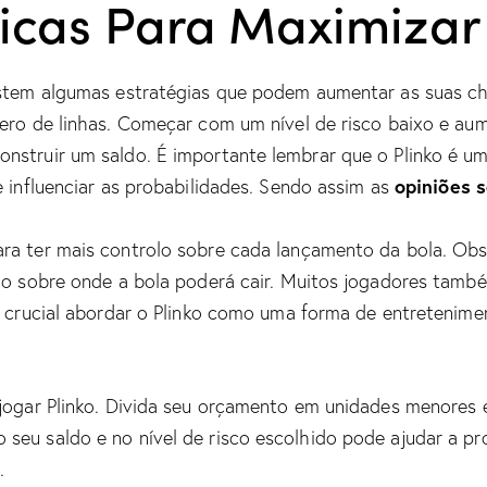
Dicas Para Maximiza
xistem algumas estratégias que podem aumentar as suas 
mero de linhas. Começar com um nível de risco baixo e a
nstruir um saldo. É importante lembrar que o Plinko é um
opiniões s
e influenciar as probabilidades. Sendo assim as
ra ter mais controlo sobre cada lançamento da bola. Obs
ição sobre onde a bola poderá cair. Muitos jogadores ta
 É crucial abordar o Plinko como uma forma de entreteni
 jogar Plinko. Divida seu orçamento em unidades menores 
seu saldo e no nível de risco escolhido pode ajudar a p
.