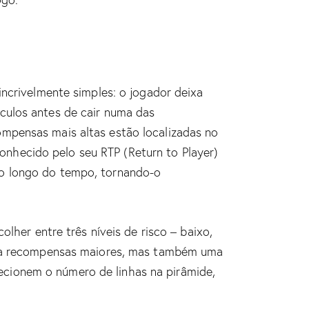
incrivelmente simples: o jogador deixa
culos antes de cair numa das
ompensas mais altas estão localizadas no
nhecido pelo seu RTP (Return to Player)
ao longo do tempo, tornando-o
olher entre três níveis de risco – baixo,
fica recompensas maiores, mas também uma
cionem o número de linhas na pirâmide,