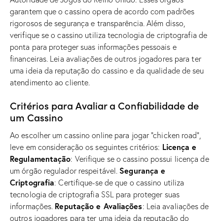
garantem que o cassino opera de acordo com padrões
rigorosos de segurança e transparência. Além disso,
verifique se o cassino utiliza tecnologia de criptografia de
ponta para proteger suas informações pessoais e
financeiras. Leia avaliações de outros jogadores para ter
uma ideia da reputação do cassino e da qualidade de seu
atendimento ao cliente.
Critérios para Avaliar a Confiabilidade de
um Cassino
Ao escolher um cassino online para jogar “chicken road”,
Licença e
leve em consideração os seguintes critérios:
Regulamentação
: Verifique se o cassino possui licença de
Segurança e
um órgão regulador respeitável.
Criptografia
: Certifique-se de que o cassino utiliza
tecnologia de criptografia SSL para proteger suas
Reputação e Avaliações
informações.
: Leia avaliações de
outros jogadores para ter uma ideia da reputação do