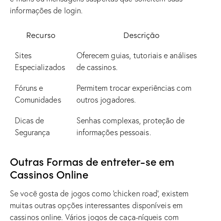
informações de login.
Recurso
Descrição
Sites
Oferecem guias, tutoriais e análises
Especializados
de cassinos.
Fóruns e
Permitem trocar experiências com
Comunidades
outros jogadores.
Dicas de
Senhas complexas, proteção de
Segurança
informações pessoais.
Outras Formas de entreter-se em
Cassinos Online
Se você gosta de jogos como ‘chicken road’, existem
muitas outras opções interessantes disponíveis em
cassinos online. Vários jogos de caça-níqueis com