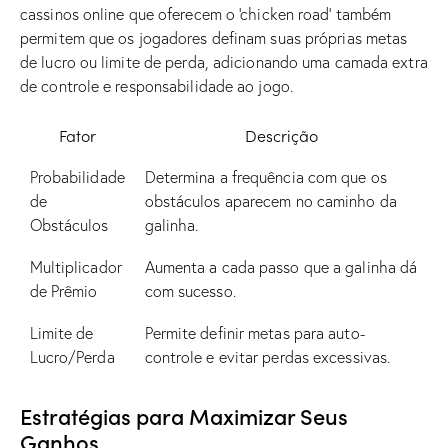
cassinos online que oferecem o ‘chicken road’ também
permitem que os jogadores definam suas próprias metas
de lucro ou limite de perda, adicionando uma camada extra
de controle e responsabilidade ao jogo.
Fator
Descrição
Probabilidade
Determina a frequência com que os
de
obstáculos aparecem no caminho da
Obstáculos
galinha.
Multiplicador
Aumenta a cada passo que a galinha dá
de Prêmio
com sucesso.
Limite de
Permite definir metas para auto-
Lucro/Perda
controle e evitar perdas excessivas.
Estratégias para Maximizar Seus
Ganhos