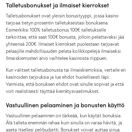
Talletusbonukset ja ilmaiset kierrokset
Talletusbonukset ovat yleisin bonustyyppi, jossa kasino
tarjoaa tietyn prosentin talletuksestasi bonuksena.
Esimerkiksi 100% talletusbonus 100€ talletukselle
tarkoittaa, että saat 100€ bonusta, jolloin pelattavaksi jää
yhteensä 200€. Ilmaiset kierrokset puolestaan tarjoavat
pelaajille mahdollisuuden pelata kolikkopelejä ilmaiseksi.
Ilmaiskierrosten arvo vaihtelee kasinosta riippuen.
Kun valitset talletusbonusta tai ilmaiskierroksia, vertaile eri
kasinoiden tarjouksia ja lue ehdot huolellisesti läpi.
Varmista, että bonuksen ehdot ovat sinulle sopivat ja että
voit realistisesti täyttää kierrätysvaatimukset.
Vastuullinen pelaaminen ja bonusten käyttö
Vastuullinen pelaaminen on tärkeää, kun käytät bonuksia.
Älä talleta enemmän rahaa kuin sinulla on varaa hävitä, ja
aseta itsellesi pelibudjetti. Bonukset voivat auttaa sinua