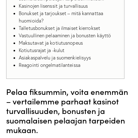
Kasinojen lisenssit ja turvallisuus
Bonukset ja tarjoukset – mitä kannattaa
huomioida?
Talletusbonukset ja ilmaiset kierrokset
Vastuullinen pelaaminen ja bonusten käyttö
Maksutavat ja kotiutusnopeus
Kotiutusrajat ja -kulut
Asiakaspalvelu ja suomenkielisyys
Reagointi ongelmatilanteissa
Pelaa fiksummin, voita enemmän
– vertailemme parhaat kasinot
turvallisuuden, bonusten ja
suomalaisen pelaajan tarpeiden
mukaan.