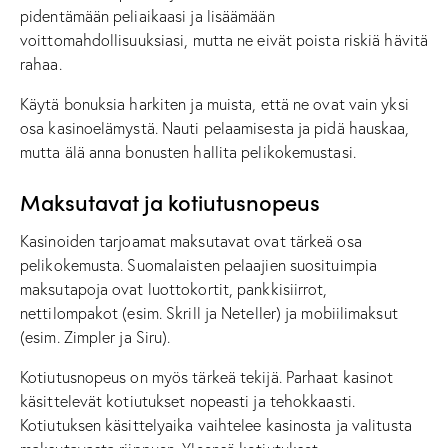
pidentämään peliaikaasi ja lisäämään
voittomahdollisuuksiasi, mutta ne eivät poista riskiä hävitä
rahaa.
Käytä bonuksia harkiten ja muista, että ne ovat vain yksi
osa kasinoelämystä. Nauti pelaamisesta ja pidä hauskaa,
mutta älä anna bonusten hallita pelikokemustasi.
Maksutavat ja kotiutusnopeus
Kasinoiden tarjoamat maksutavat ovat tärkeä osa
pelikokemusta. Suomalaisten pelaajien suosituimpia
maksutapoja ovat luottokortit, pankkisiirrot,
nettilompakot (esim. Skrill ja Neteller) ja mobiilimaksut
(esim. Zimpler ja Siru).
Kotiutusnopeus on myös tärkeä tekijä. Parhaat kasinot
käsittelevät kotiutukset nopeasti ja tehokkaasti.
Kotiutuksen käsittelyaika vaihtelee kasinosta ja valitusta