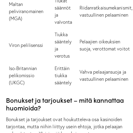
Tiukat
Maltan
säännöt
Riidanratkaisumekanismit,
peliviranomainen
ja
vastuullinen pelaaminen
(MGA)
valvonta
Tiukka
sääntely
Pelaajien oikeuksien
Viron pelilisenssi
ja
suoja, verottomat voitot
verotus
Iso-Britannian
Erittäin
Vahva pelaajansuoja ja
pelikomissio
tiukka
vastuullinen pelaaminen
(UKGC)
sääntely
Bonukset ja tarjoukset – mitä kannattaa
huomioida?
Bonukset ja tarjoukset ovat houkutteleva osa kasinoiden
tarjontaa, mutta niihin liittyy usein ehtoja, jotka pelaajan