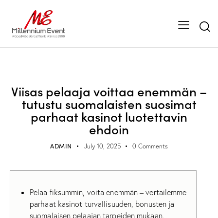
UNCATEGORIZED
Viisas pelaaja voittaa enemmän –
tutustu suomalaisten suosimat
parhaat kasinot luotettavin
ehdoin
ADMIN
July 10, 2025
0
Comments
Pelaa fiksummin, voita enemmän – vertailemme
parhaat kasinot turvallisuuden, bonusten ja
suomalaisen pelaajan tarpeiden mukaan.