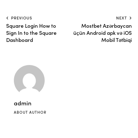
PREVIOUS
NEXT
Square Login How to
Mostbet Azərbaycan
Sign In to the Square
üçün Android apk və iOS
Dashboard
Mobil Tətbiqi
admin
ABOUT AUTHOR