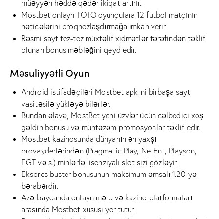
müəyyən həddə qədər ikiqat artırır.
Mostbet onlayn TOTO oyunçulara 12 futbol matçının
nəticələrini proqnozlaşdırmağa imkan verir.
Rəsmi sayt tez-tez müxtəlif xidmətlər tərəfindən təklif
olunan bonus məbləğini qeyd edir.
Məsuliyyətli Oyun
Android istifadəçiləri Mostbet apk-ni birbaşa sayt
vasitəsilə yükləyə bilərlər.
Bundan əlavə, MostBet yeni üzvlər üçün cəlbedici xoş
gəldin bonusu və müntəzəm promosyonlar təklif edir.
Mostbet kazinosunda dünyanın ən yaxşı
provayderlərindən (Pragmatic Play, NetEnt, Playson,
EGT və s.) minlərlə lisenziyalı slot sizi gözləyir.
Ekspres buster bonusunun maksimum əmsalı 1.20-yə
bərabərdir.
Azərbaycanda onlayn mərc və kazino platformaları
arasında Mostbet xüsusi yer tutur.