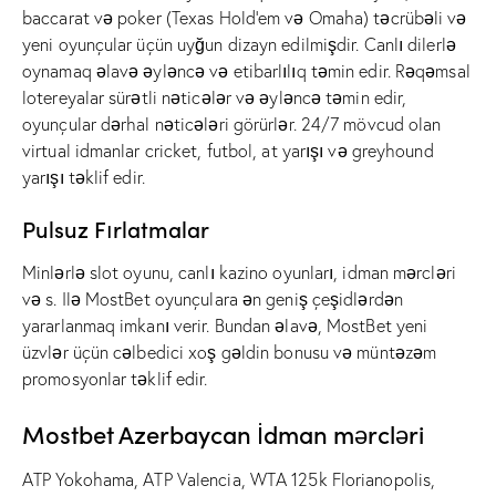
baccarat və poker (Texas Hold’em və Omaha) təcrübəli və
yeni oyunçular üçün uyğun dizayn edilmişdir. Canlı dilerlə
oynamaq əlavə əyləncə və etibarlılıq təmin edir. Rəqəmsal
lotereyalar sürətli nəticələr və əyləncə təmin edir,
oyunçular dərhal nəticələri görürlər. 24/7 mövcud olan
virtual idmanlar cricket, futbol, at yarışı və greyhound
yarışı təklif edir.
Pulsuz Fırlatmalar
Minlərlə slot oyunu, canlı kazino oyunları, idman mərcləri
və s. Ilə MostBet oyunçulara ən geniş çeşidlərdən
yararlanmaq imkanı verir. Bundan əlavə, MostBet yeni
üzvlər üçün cəlbedici xoş gəldin bonusu və müntəzəm
promosyonlar təklif edir.
Mostbet Azerbaycan İdman mərcləri
ATP Yokohama, ATP Valencia, WTA 125k Florianopolis,