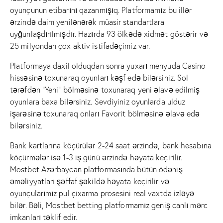
oyunçunun etibarını qazanmışıq. Platformamız bu illər
ərzində daim yenilənərək müasir standartlara
uyğunlaşdırılmışdır. Hazırda 93 ölkədə xidmət göstərir və
25 milyondan çox aktiv istifadəçimiz var.
Platformaya daxil olduqdan sonra yuxarı menyuda Casino
hissəsinə toxunaraq oyunları kəşf edə bilərsiniz. Sol
tərəfdən “Yeni” bölməsinə toxunaraq yeni əlavə edilmiş
oyunlara baxa bilərsiniz. Sevdiyiniz oyunlarda ulduz
işarəsinə toxunaraq onları Favorit bölməsinə əlavə edə
bilərsiniz.
Bank kartlarına köçürülər 2-24 saat ərzində, bank hesabına
köçürmələr isə 1-3 iş günü ərzində həyata keçirilir.
Mostbet Azərbaycan platformasında bütün ödəniş
əməliyyatları şəffaf şəkildə həyata keçirilir və
oyunçularımız pul çıxarma prosesini real vaxtda izləyə
bilər. Bəli, Mostbet betting platformamız geniş canlı mərc
imkanları təklif edir.