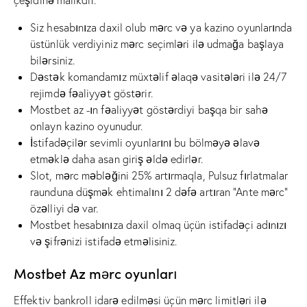
çeşidinə malikdir.
Siz hesabınıza daxil olub mərc və ya kazino oyunlarında
üstünlük verdiyiniz mərc seçimləri ilə udmağa başlaya
bilərsiniz.
Dəstək komandamız müxtəlif əlaqə vasitələri ilə 24/7
rejimdə fəaliyyət göstərir.
Mostbet az -ın fəaliyyət göstərdiyi başqa bir sahə
onlayn kazino oyunudur.
İstifadəçilər sevimli oyunlarını bu bölməyə əlavə
etməklə daha asan giriş əldə edirlər.
Slot, mərc məbləğini 25% artırmaqla, Pulsuz fırlatmalar
raunduna düşmək ehtimalını 2 dəfə artıran “Ante mərc”
özəlliyi də var.
Mostbet hesabınıza daxil olmaq üçün istifadəçi adınızı
və şifrənizi istifadə etməlisiniz.
Mostbet Az mərc oyunları
Effektiv bankroll idarə edilməsi üçün mərc limitləri ilə