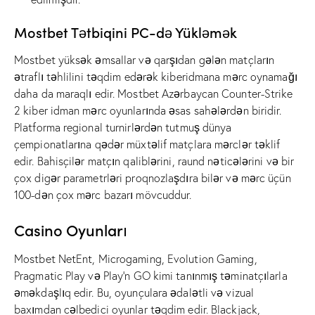
Mostbet Tətbiqini PC-də Yükləmək
Mostbet yüksək əmsallar və qarşıdan gələn matçların
ətraflı təhlilini təqdim edərək kiberidmana mərc oynamağı
daha da maraqlı edir. Mostbet Azərbaycan Counter-Strike
2 kiber idman mərc oyunlarında əsas sahələrdən biridir.
Platforma regional turnirlərdən tutmuş dünya
çempionatlarına qədər müxtəlif matçlara mərclər təklif
edir. Bahisçilər matçın qaliblərini, raund nəticələrini və bir
çox digər parametrləri proqnozlaşdıra bilər və mərc üçün
100-dən çox mərc bazarı mövcuddur.
Casino Oyunları
Mostbet NetEnt, Microgaming, Evolution Gaming,
Pragmatic Play və Play’n GO kimi tanınmış təminatçılarla
əməkdaşlıq edir. Bu, oyunçulara ədalətli və vizual
baxımdan cəlbedici oyunlar təqdim edir. Blackjack,