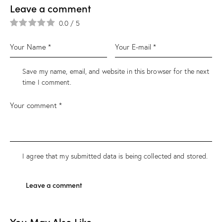
Leave a comment
0.0
/
5
Save my name, email, and website in this browser for the next
time I comment.
I agree that my submitted data is being collected and stored.
You May Also Like