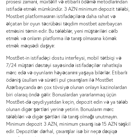
prosesi zamanı, müxtəlif və etibarlı ödəmə metodlarından
istifadə etmək mümkündür. 3 AZN minimum depozit tələbi,
Mostbet platformasının istifadəçilərə daha rahat və
əlçatan bir oyun təcrübəsi təqdim
mostbet azerbaycan
etməsini təmin edir. Bu tələblər, yeni müştəriləri cəlb
etmək və onların platforma ilə tanış olmasına kömək
etmək məqsədi daşıyır.
MostBet-in istifadəçi dostu interfeysi, mobil tətbiqi və
7/24 müştəri dəstəyi sayəsində istifadəçilər rahatlıqla
mərc edə və oyunların həyəcanını yaşaya bilərlər. Etibarlı
ödəniş üsulları və sürətli pul çıxarışları ilə MostBet
Azərbaycanda ən çox tövsiyə olunan onlayn kazinolardan
biri olaraq öndə gəlir. Bonuslardan yararlanmaq üçün
MostBet-də qeydiyyatdan keçin, depozit edin və ya tələb
olunan digər şərtləri yerinə yetirin. Bonusların mərc
tələbləri və digər şərtləri ilə tanış olmağı unutmayın.
Minimum depozit 3 AZN, minimum çıxarış isə 15 AZN təşkil
edir. Depozitlər dərhal, çıxarışlar isə bir neçə dəqiqə