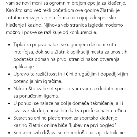
vam se novi meni sa ogromnim brojem opcija za klađenje.
Kao što smo već rekli početkom ove godine Zlatnik je
totalno redizajnirao platformu na kojoj radi sportsko
klađenje i kazino. Njihova veb stranica izgleda moderno i
moćno i posve se razlikuje od konkurencije.
Tipka za prijavu nalazi se u gornjem desnom kutu
interfejsa, dok su u Zlatnik aplikaciji mesta za unos tih
podataka odmah na prvoj stranici nakon otvaranja
aplikacije.
Upravo ta različitost ih i čini drugačijim i dopadljivijim
potencijalnim igračima.
Nakon što izaberet sport otvara vam se dodatni meni
sa ponuđenim ligama.
U ponudi se nalaze najbolja domaća takmičenja, ali i
sva svetska koja nose bilu kakvu profesionalnu težinu.
Susret sa online platformom za sportsko klađenje i
kazino Zlatnik online biće “ljubav na prvi pogled”.
Korisnici svih država su dobrodošli na sajt zlatnik.me