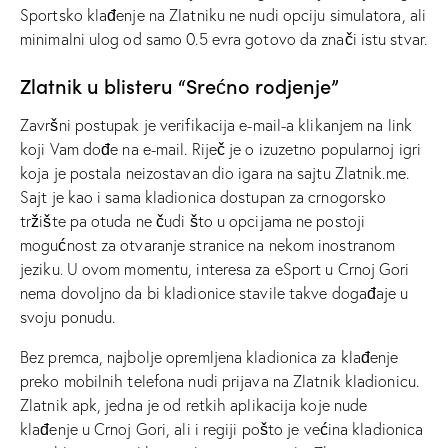
Sportsko klađenje na Zlatniku ne nudi opciju simulatora, ali
minimalni ulog od samo 0.5 evra gotovo da znači istu stvar.
Zlatnik u blisteru “Srećno rodjenje”
Završni postupak je verifikacija e-mail-a klikanjem na link
koji Vam dođe na e-mail. Riječ je o izuzetno popularnoj igri
koja je postala neizostavan dio igara na sajtu Zlatnik.me.
Sajt je kao i sama kladionica dostupan za crnogorsko
tržište pa otuda ne čudi što u opcijama ne postoji
mogućnost za otvaranje stranice na nekom inostranom
jeziku. U ovom momentu, interesa za eSport u Crnoj Gori
nema dovoljno da bi kladionice stavile takve događaje u
svoju ponudu.
Bez premca, najbolje opremljena kladionica za klađenje
preko mobilnih telefona nudi prijava na Zlatnik kladionicu.
Zlatnik apk, jedna je od retkih aplikacija koje nude
klađenje u Crnoj Gori, ali i regiji pošto je većina kladionica