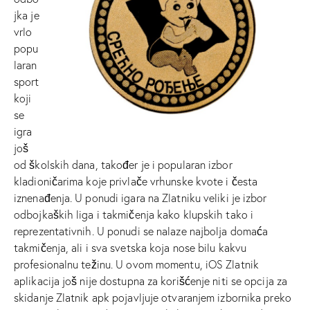
jka je
vrlo
popu
laran
sport
koji
se
igra
još
od školskih dana, također je i popularan izbor
kladioničarima koje privlače vrhunske kvote i česta
iznenađenja. U ponudi igara na Zlatniku veliki je izbor
odbojkaških liga i takmičenja kako klupskih tako i
reprezentativnih. U ponudi se nalaze najbolja domaća
takmičenja, ali i sva svetska koja nose bilu kakvu
profesionalnu težinu. U ovom momentu, iOS Zlatnik
aplikacija još nije dostupna za korišćenje niti se opcija za
skidanje Zlatnik apk pojavljuje otvaranjem izbornika preko