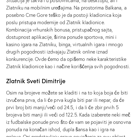
Situacija je takva i u poslovnicama, na desktopu, ali i
Zlatniku na mobilnim uređajima. Na prostorima Balkana, a
posebno Crne Gore teško je da postoji kladionica koja
poslu pristupa modernije od Zlatnik kladionice.
Kombinacija vrhunskih bonusa, pristupačnog sajta,
dostupnost aplikacije, širina ponude sportova, mini i
kasino igara na Zlatniku, binga, virtualnih igara i mnogo
drugih pogodnosti izdvajaju Zlatnik online iznad
konkurencije. Ovde ćemo da opišemo neke karakteristike
Zlatnik kladionice kao i načine korišćenja svih pogodnosti.
Zlatnik Sveti Dimitrije
Osim na brojeve možete se kladiti i na to koja boja će biti
izvučena prva, da li će prva kugla biti par ili nepar, da će
prvi broj biti manji/veći od 24.5, i da li će zbir prvih 5
brojeva biti manji ili veći od 122.5. Kada izaberete neki meč
iz fudbalske ponude prvo što će vam se pojaviti je osnovna
ponuda na konačan ishod, dupla šansa kao i igra na
golove. Oni predstavljaju pravo osvježenje za ovu oblast