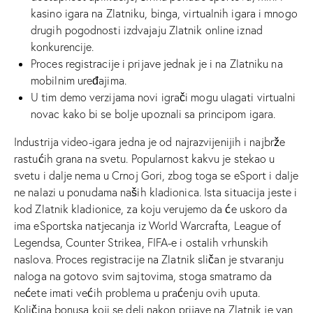
kasino igara na Zlatniku, binga, virtualnih igara i mnogo
drugih pogodnosti izdvajaju Zlatnik online iznad
konkurencije.
Proces registracije i prijave jednak je i na Zlatniku na
mobilnim uređajima.
U tim demo verzijama novi igrači mogu ulagati virtualni
novac kako bi se bolje upoznali sa principom igara.
Industrija video-igara jedna je od najrazvijenijih i najbrže
rastućih grana na svetu. Popularnost kakvu je stekao u
svetu i dalje nema u Crnoj Gori, zbog toga se eSport i dalje
ne nalazi u ponudama naših kladionica. Ista situacija jeste i
kod Zlatnik kladionice, za koju verujemo da će uskoro da
ima eSportska natjecanja iz World Warcrafta, League of
Legendsa, Counter Strikea, FIFA-e i ostalih vrhunskih
naslova. Proces registracije na Zlatnik sličan je stvaranju
naloga na gotovo svim sajtovima, stoga smatramo da
nećete imati većih problema u praćenju ovih uputa.
Količina bonusa koji se deli nakon prijave na Zlatnik je van