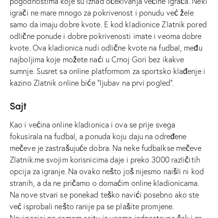
pogodnostima koje su iznad očekivanja većine igrača. Neki
igrači ne mare mnogo za pokrivenost i ponudu već žele
samo da imaju dobre kvote. E kod kladionice Zlatnik pored
odlične ponude i dobre pokrivenosti imate i veoma dobre
kvote. Ova kladionica nudi odlične kvote na fudbal, među
najboljima koje možete naći u Crnoj Gori bez ikakve
sumnje. Susret sa online platformom za sportsko klađenje i
kazino Zlatnik online biće “ljubav na prvi pogled”.
Sajt
Kao i većina online kladionica i ova se prije svega
fokusirala na fudbal, a ponuda koju daju na određene
mečeve je zastrašujuće dobra. Na neke fudbalkse mečeve
Zlatnik.me svojim korisnicima daje i preko 3000 različitih
opcija za igranje. Na ovako nešto još nijesmo naišli ni kod
stranih, a da ne pričamo o domaćim online kladionicama.
Na nove stvari se ponekad teško navići posebno ako ste
već isprobali nešto ranije pa se plašite promjene.
Navigaciaj po samom sajtu je veoma jednostavna čak i za