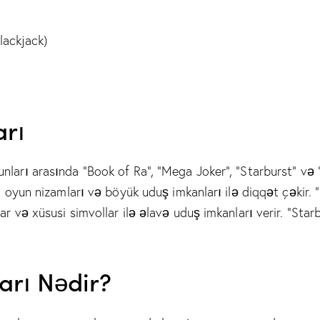
lackjack)
arı
ları arasında “Book of Ra”, “Mega Joker”, “Starburst” və “
lı oyun nizamları və böyük uduş imkanları ilə diqqət çəkir
r və xüsusi simvollar ilə əlavə uduş imkanları verir. “Starb
arı Nədir?