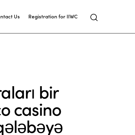
ntact Us
Registration for IIWC
ları bir
o casino
 qələbəyə