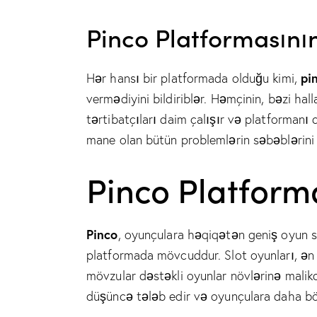
Pinco Platformasının 
pi
Hər hansı bir platformada olduğu kimi,
vermədiyini bildiriblər. Həmçinin, bəzi ha
tərtibatçıları daim çalışır və platformanı
mane olan bütün problemlərin səbəblərini g
Pinco Platform
Pinco
, oyunçulara həqiqətən geniş oyun seç
platformada mövcuddur. Slot oyunları, ən 
mövzular dəstəkli oyunlar növlərinə malikdir
düşüncə tələb edir və oyunçulara daha bö