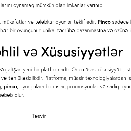
nlarını oynamaq mümkün olan imkanlar yarınıb.
Pinco
, mükafatlar və tələbkar oyunlar təklif edir.
sadəcə b
O, hər bir oyunçunun unikal təcrübə qazanmasına və özünə
hlil və Xüsusiyyətlər
 çalışan yeni bir platformadır. Onun əsas xüsusiyyəti, is
və təhlükəsizlikdir. Platforma, müasir texnologiyalardan 
pinco
q,
, oyunçulara bonuslar, promosyonlar və sadiq oyunç
səbəb olur.
Təsvir