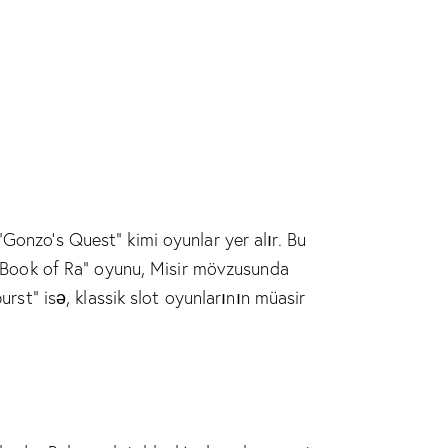
Gonzo’s Quest” kimi oyunlar yer alır. Bu
. “Book of Ra” oyunu, Misir mövzusunda
urst” isə, klassik slot oyunlarının müasir