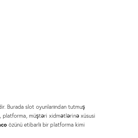
dir. Burada slot oyunlarından tutmuş
 platforma, müştəri xidmətlərinə xüsusi
nco
özünü etibarlı bir platforma kimi