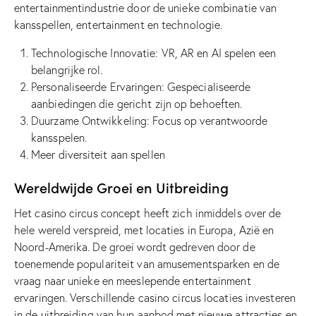
entertainmentindustrie door de unieke combinatie van
kansspellen, entertainment en technologie.
Technologische Innovatie: VR, AR en AI spelen een
belangrijke rol.
Personaliseerde Ervaringen: Gespecialiseerde
aanbiedingen die gericht zijn op behoeften.
Duurzame Ontwikkeling: Focus op verantwoorde
kansspelen.
Meer diversiteit aan spellen
Wereldwijde Groei en Uitbreiding
Het casino circus concept heeft zich inmiddels over de
hele wereld verspreid, met locaties in Europa, Azië en
Noord-Amerika. De groei wordt gedreven door de
toenemende populariteit van amusementsparken en de
vraag naar unieke en meeslepende entertainment
ervaringen. Verschillende casino circus locaties investeren
in de uitbreiding van hun aanbod met nieuwe attracties en