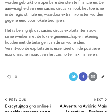
worden gebruikt om openbare diensten te financieren. De
aanwezigheid van een casino circus kan ook het toerisme
in de regio stimuleren, waardoor extra inkomsten worden
gegenereerd voor lokale bedrijven.
Het is belangrijk dat casino circus exploitanten nauw
samenwerken met de lokale gemeenschap en rekening
houden met de belangen van de omwonenden.
Verantwoorde exploitatie is essentieel om de positieve
economische impact van het casino te maximaliseren.
0
PREVIOUS
NEXT
Ekscytująca gra online i
A Aventura Aviária Mais
wysokie wygrane są na
Lucrativa – Explore o