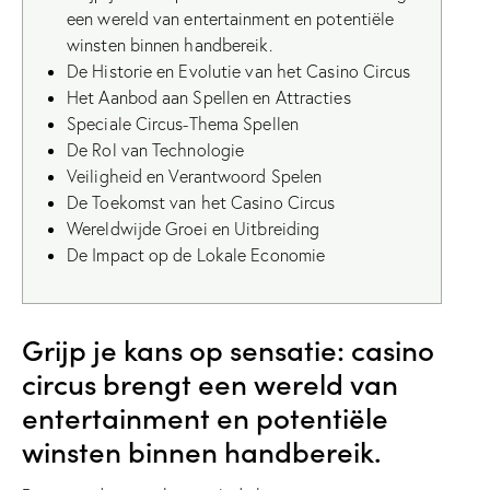
een wereld van entertainment en potentiële
winsten binnen handbereik.
De Historie en Evolutie van het Casino Circus
Het Aanbod aan Spellen en Attracties
Speciale Circus-Thema Spellen
De Rol van Technologie
Veiligheid en Verantwoord Spelen
De Toekomst van het Casino Circus
Wereldwijde Groei en Uitbreiding
De Impact op de Lokale Economie
Grijp je kans op sensatie: casino
circus brengt een wereld van
entertainment en potentiële
winsten binnen handbereik.