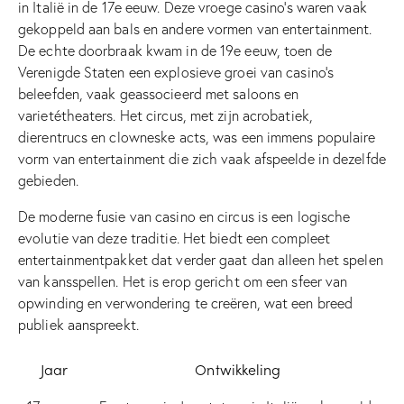
in Italië in de 17e eeuw. Deze vroege casino’s waren vaak
gekoppeld aan bals en andere vormen van entertainment.
De echte doorbraak kwam in de 19e eeuw, toen de
Verenigde Staten een explosieve groei van casino’s
beleefden, vaak geassocieerd met saloons en
varietétheaters. Het circus, met zijn acrobatiek,
dierentrucs en clowneske acts, was een immens populaire
vorm van entertainment die zich vaak afspeelde in dezelfde
gebieden.
De moderne fusie van casino en circus is een logische
evolutie van deze traditie. Het biedt een compleet
entertainmentpakket dat verder gaat dan alleen het spelen
van kansspellen. Het is erop gericht om een sfeer van
opwinding en verwondering te creëren, wat een breed
publiek aanspreekt.
Jaar
Ontwikkeling