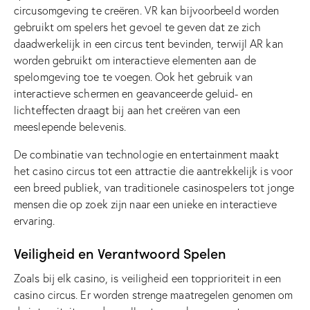
circusomgeving te creëren. VR kan bijvoorbeeld worden
gebruikt om spelers het gevoel te geven dat ze zich
daadwerkelijk in een circus tent bevinden, terwijl AR kan
worden gebruikt om interactieve elementen aan de
spelomgeving toe te voegen. Ook het gebruik van
interactieve schermen en geavanceerde geluid- en
lichteffecten draagt bij aan het creëren van een
meeslepende belevenis.
De combinatie van technologie en entertainment maakt
het casino circus tot een attractie die aantrekkelijk is voor
een breed publiek, van traditionele casinospelers tot jonge
mensen die op zoek zijn naar een unieke en interactieve
ervaring.
Veiligheid en Verantwoord Spelen
Zoals bij elk casino, is veiligheid een topprioriteit in een
casino circus. Er worden strenge maatregelen genomen om