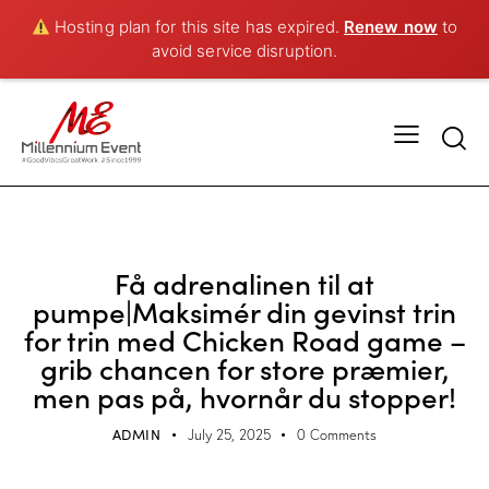
Hosting plan for this site has expired.
Renew now
to
avoid service disruption.
UNCATEGORIZED
Få adrenalinen til at
pumpe|Maksimér din gevinst trin
for trin med Chicken Road game –
grib chancen for store præmier,
men pas på, hvornår du stopper!
ADMIN
July 25, 2025
0
Comments