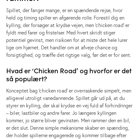
Spillet, der fanger mange, er en spændende rejse, hvor
held og timing spiller en afgørende rolle. Forestil dig en
kylling, der forsøger at krydse vejen, men ‘
chicken road
‘ er
fyldt med farer og fristelser. Med hvert skridt stiger
potentiel gevinst, men risikoen for at miste det hele lurer
lige om hjørnet. Det handler om at afveje chance og
forsigtighed, og træffe det rigtige valg, før det er for sent.
Hvad er ‘Chicken Road’ og hvorfor er det
så populært?
Konceptet bag ‘chicken road’ er overraskende simpelt, men
alligevel utroligt vanedannende. Spillet går ud på, at du
styrer en kylling, der skal krydse en vej fuld af forhindringer
– biler, lastbiler og andre farer. Jo længere kyllingen
kommer, jo større bliver gevinsten. Men rammer den en bil,
er det slut. Denne simple mekanisme skaber en spænding,
der holder spillerne engagerede og kommer tilbage efter