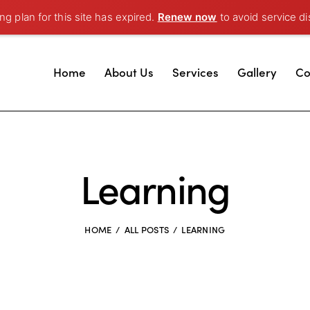
g plan for this site has expired.
Renew now
to avoid service di
Home
About Us
Services
Gallery
Co
Learning
HOME
ALL POSTS
LEARNING