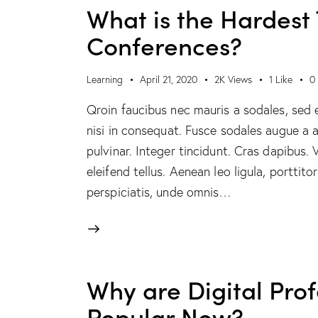
What is the Hardest
Conferences?
Learning
April 21, 2020
2K
Views
1
Like
0
Qroin faucibus nec mauris a sodales, sed 
nisi in consequat. Fusce sodales augue a a
pulvinar. Integer tincidunt. Cras dapibus
eleifend tellus. Aenean leo ligula, porttito
perspiciatis, unde omnis…
Why are Digital Pro
Popular Now?