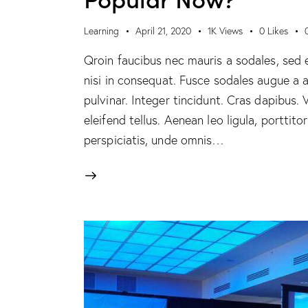
Learning
April 21, 2020
1K
Views
0
Likes
Qroin faucibus nec mauris a sodales, sed 
nisi in consequat. Fusce sodales augue a a
pulvinar. Integer tincidunt. Cras dapibus
eleifend tellus. Aenean leo ligula, porttito
perspiciatis, unde omnis…