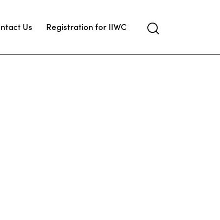
ntact Us
Registration for IIWC