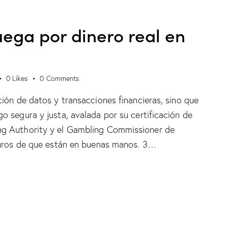
uega por dinero real en
0
Likes
0
Comments
ión de datos y transacciones financieras, sino que
 segura y justa, avalada por su certificación de
ng Authority y el Gambling Commissioner de
guros de que están en buenas manos. 3…