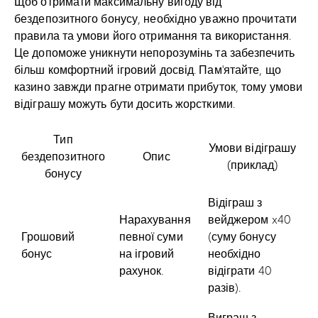
Щоб отримати максимальну вигоду від
бездепозитного бонусу, необхідно уважно прочитати
правила та умови його отримання та використання.
Це допоможе уникнути непорозумінь та забезпечить
більш комфортний ігровий досвід. Пам’ятайте, що
казино завжди прагне отримати прибуток, тому умови
відіграшу можуть бути досить жорсткими.
Тип
Умови відіграшу
бездепозитного
Опис
(приклад)
бонусу
Відіграш з
Нарахування
вейджером x40
Грошовий
певної суми
(суму бонусу
бонус
на ігровий
необхідно
рахунок.
відіграти 40
разів).
Виграш з