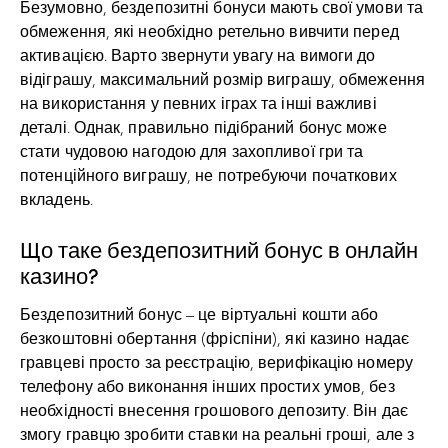
Безумовно, бездепозитні бонуси мають свої умови та
обмеження, які необхідно ретельно вивчити перед
активацією. Варто звернути увагу на вимоги до
відіграшу, максимальний розмір виграшу, обмеження
на використання у певних іграх та інші важливі
деталі. Однак, правильно підібраний бонус може
стати чудовою нагодою для захопливої гри та
потенційного виграшу, не потребуючи початкових
вкладень.
Що таке бездепозитний бонус в онлайн
казино?
Бездепозитний бонус – це віртуальні кошти або
безкоштовні обертання (фріспіни), які казино надає
гравцеві просто за реєстрацію, верифікацію номеру
телефону або виконання інших простих умов, без
необхідності внесення грошового депозиту. Він дає
змогу гравцю зробити ставки на реальні гроші, але з