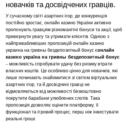
новачків та досвідчених гравців.
У сучасному світі азартних ігор, де конкуренція
постійно зростає, онлайн казино України активно
пропонують гравцям різноманітні бонуси та акції, щоб
привернути увагу та утримати клієнтів. Однією з
найпривабливіших пропозицій
онлайн казино
онлайн
украина на гривны бездепозитный бонус
є
казино україна на гривны бездепозитный бонус
– можливість спробувати удачу без ризику втрати
власних коштів. Це особливо цінно для новачків, які
лише починають знайомитися зі світом віртуальних
азартних ігор, та й досвідчені гравці не
відмовляються від можливості безкоштовно
покрутити барабани улюблених слотів. Така
пропозиція дозволяє оцінити платформу, її
функціонал та ігровий процес, перш ніж інвестувати
реальні гроші.