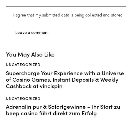
I agree that my submitted data is being collected and stored.
You May Also Like
UNCATEGORIZED
Supercharge Your Experience with a Universe
of Casino Games, Instant Deposits & Weekly
Cashback at vincispin
UNCATEGORIZED
Adrenalin pur & Sofortgewinne – Ihr Start zu
beep casino führt direkt zum Erfolg