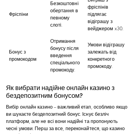
Безкоштовні
фріспінів
обертання в
Фріспіни
підлягає
певному
відіграшу з
слоті.
вейджером x30.
Отримання
Умови відіграшу
бонусу після
Бонус з
залежать від
введення
промокодом
конкретного
спеціального
промокоду.
промокоду.
Як вибрати надійне онлайн казино з
бездепозитним бонусом?
Вибір онлайн казино – важливий етап, особливо якщо
ви шукаєте бездепозитний бонус. Існує безліч
платформ, але не всі вони надійні та пропонують
чесні умови. Перш за все, переконайтеся, що казино