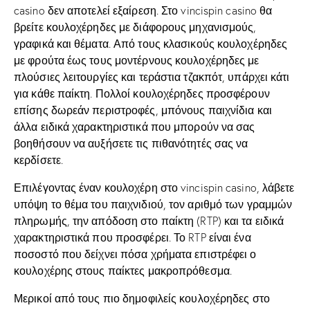
casino δεν αποτελεί εξαίρεση. Στο vincispin casino θα
βρείτε κουλοχέρηδες με διάφορους μηχανισμούς,
γραφικά και θέματα. Από τους κλασικούς κουλοχέρηδες
με φρούτα έως τους μοντέρνους κουλοχέρηδες με
πλούσιες λειτουργίες και τεράστια τζακπότ, υπάρχει κάτι
για κάθε παίκτη. Πολλοί κουλοχέρηδες προσφέρουν
επίσης δωρεάν περιστροφές, μπόνους παιχνίδια και
άλλα ειδικά χαρακτηριστικά που μπορούν να σας
βοηθήσουν να αυξήσετε τις πιθανότητές σας να
κερδίσετε.
Επιλέγοντας έναν κουλοχέρη στο vincispin casino, λάβετε
υπόψη το θέμα του παιχνιδιού, τον αριθμό των γραμμών
πληρωμής, την απόδοση στο παίκτη (RTP) και τα ειδικά
χαρακτηριστικά που προσφέρει. Το RTP είναι ένα
ποσοστό που δείχνει πόσα χρήματα επιστρέφει ο
κουλοχέρης στους παίκτες μακροπρόθεσμα.
Μερικοί από τους πιο δημοφιλείς κουλοχέρηδες στο