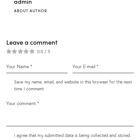
admin
ABOUT AUTHOR
Leave a comment
0.0
/
5
Save my name, email, and website in this browser for the next
time I comment.
I agree that my submitted data is being collected and stored.