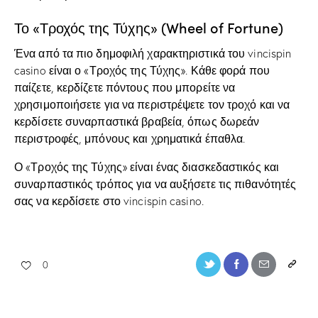
Το «Τροχός της Τύχης» (Wheel of Fortune)
Ένα από τα πιο δημοφιλή χαρακτηριστικά του vincispin
casino είναι ο «Τροχός της Τύχης». Κάθε φορά που
παίζετε, κερδίζετε πόντους που μπορείτε να
χρησιμοποιήσετε για να περιστρέψετε τον τροχό και να
κερδίσετε συναρπαστικά βραβεία, όπως δωρεάν
περιστροφές, μπόνους και χρηματικά έπαθλα.
Ο «Τροχός της Τύχης» είναι ένας διασκεδαστικός και
συναρπαστικός τρόπος για να αυξήσετε τις πιθανότητές
σας να κερδίσετε στο vincispin casino.
0