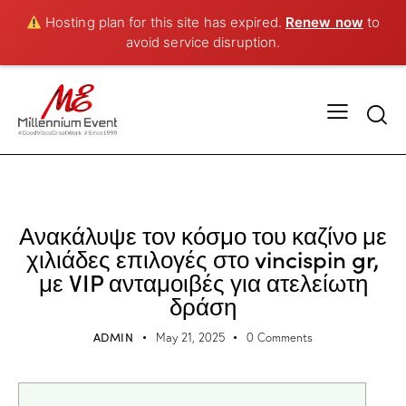
Hosting plan for this site has expired.
Renew now
to
avoid service disruption.
UNCATEGORIZED
Ανακάλυψε τον κόσμο του καζίνο με
χιλιάδες επιλογές στο vincispin gr,
με VIP ανταμοιβές για ατελείωτη
δράση
ADMIN
May 21, 2025
0
Comments