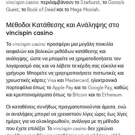
vincispin casino περιλαμβάνουν το Starburst, το Gonzo’s
Quest, το Book of Dead και το Mega Moolah.
Μέθοδοι Κατάθεσης και Ανάληψης στο
vincispin casino
Το vincispin casino προσφέρει μια μεγάλη ποικιλία
ασφαλών και βολικών μεθόδων κατάθεσης και
ανάληψης, ώστε να μπορείτε να χρηματοδοτήσετε τον
λογαριασμό σας και να λάβετε τα κέρδη σας εύκολα και
γρήγορα. Μπορείτε να χρησιμοποιήσετε πιστωτικές και
χρεωστικές κάρτες Visa και Mastercard, ηλεκτρονικά
πορτοφόλια όπως το Apple Pay και το Google Pay, καθώς
και κρυπτονομίσματα όπως το Bitcoin και το Ethereum.
Οι καταθέσεις συνήθως πραγματοποιούνται άμεσα, ενώ
οι αναλήψεις μπορεί να χρειαστούν λίγες ώρες έως λίγες
ημέρες για να ολοκληρωθούν, ανάλογα με τη μέθοδο
που έχετε επιλέξει. Το vincispin casino δεν χρεώνει