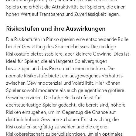
Spiels und erhöht die Attraktivität bei Spielern, die einen
hohen Wert auf Transparenz und Zuverlässigkeit legen.
Risikostufen und ihre Auswirkungen
Die Risikostufen in Plinko spielen eine entscheidende Rolle
bei der Gestaltung des Spielerlebnisses. Die niedrige
Risikostufe bietet stabilere, aber kleinere Gewinne. Dies ist
ideal für Spieler, die ein längeres Spielvergnügen
bevorzugen und das Risiko minimieren möchten. Die
normale Risikostufe bietet ein ausgewogenes Verhältnis
zwischen Gewinnpotenzial und Volatilität. Hier können
Spieler sowohl moderate als auch gelegentliche größere
Gewinne erzielen. Die hohe Risikostufe ist für
abenteuerlustige Spieler gedacht, die bereit sind, höhere
Risiken einzugehen, um im Gegenzug die Chance auf
deutlich höhere Gewinne zu haben. Es ist wichtig, die
Risikostufen sorgfältig zu wählen und die eigene
Risikobereitschaft zu berücksichtigen, um ein optimales