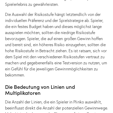
Spielerlebnis zu gewährleisten.
Die Auswahl der Risikostufe hängt letztendlich von der
individuellen Präferenz und der Spielstrategie ab. Spieler,
die ein festes Budget haben und dieses möglichst lange
ausspielen möchten, sollten die niedrige Risikostufe
bevorzugen. Spieler, die auf einen großen Gewinn hoffen
und bereit sind, ein höheres Risiko einzugehen, sollten die
hohe Risikostufe in Betracht ziehen. Es ist ratsam, sich vor
dem Spiel mit den verschiedenen Risikostufen vertraut zu
machen und gegebenenfalls eine Testversion zu nutzen, um
ein Gefühl für die jeweiligen Gewinnmöglichkeiten zu
bekommen.
Die Bedeutung von Linien und
Multiplikatoren
Die Anzahl der Linien, die ein Spieler in Plinko auswählt,
beeinflusst direkt die Anzahl der potenziellen Gewinnwege.