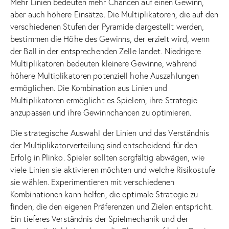
Mehr Linien bedeuten mehr Chancen auf einen Gewinn,
aber auch höhere Einsätze. Die Multiplikatoren, die auf den
verschiedenen Stufen der Pyramide dargestellt werden,
bestimmen die Höhe des Gewinns, der erzielt wird, wenn
der Ball in der entsprechenden Zelle landet. Niedrigere
Multiplikatoren bedeuten kleinere Gewinne, während
höhere Multiplikatoren potenziell hohe Auszahlungen
ermöglichen. Die Kombination aus Linien und
Multiplikatoren ermöglicht es Spielern, ihre Strategie
anzupassen und ihre Gewinnchancen zu optimieren.
Die strategische Auswahl der Linien und das Verständnis
der Multiplikatorverteilung sind entscheidend für den
Erfolg in Plinko. Spieler sollten sorgfältig abwägen, wie
viele Linien sie aktivieren möchten und welche Risikostufe
sie wählen. Experimentieren mit verschiedenen
Kombinationen kann helfen, die optimale Strategie zu
finden, die den eigenen Präferenzen und Zielen entspricht.
Ein tieferes Verständnis der Spielmechanik und der