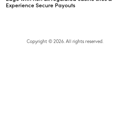
Experience Secure Payouts
Copyright © 2026. All rights reserved.