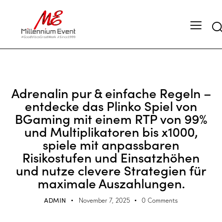
UNCATEGORIZED
Adrenalin pur & einfache Regeln –
entdecke das Plinko Spiel von
BGaming mit einem RTP von 99%
und Multiplikatoren bis x1000,
spiele mit anpassbaren
Risikostufen und Einsatzhöhen
und nutze clevere Strategien für
maximale Auszahlungen.
ADMIN
November 7, 2025
0
Comments