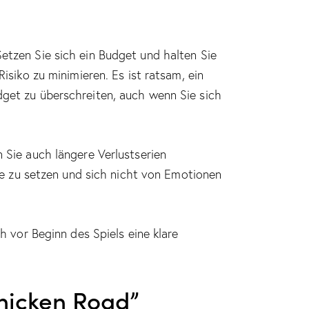
Setzen Sie sich ein Budget und halten Sie
isiko zu minimieren. Es ist ratsam, ein
dget zu überschreiten, auch wenn Sie sich
n Sie auch längere Verlustserien
ele zu setzen und sich nicht von Emotionen
ch vor Beginn des Spiels eine klare
Chicken Road”