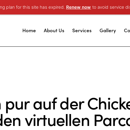
g plan for this site has expired.
Renew now
to avoid service di
Home
About Us
Services
Gallery
Co
UNCATEGORIZED
 pur auf der Chic
den virtuellen Parc