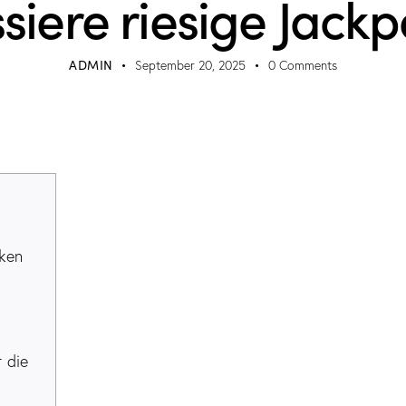
siere riesige Jackp
ADMIN
September 20, 2025
0
Comments
e
ken
 die