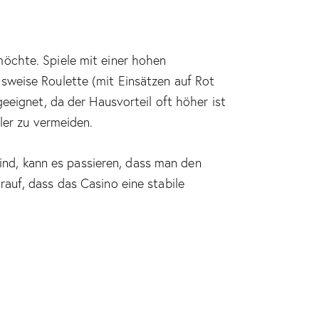
öchte. Spiele mit einer hohen
sweise Roulette (mit Einsätzen auf Rot
eeignet, da der Hausvorteil oft höher ist
ler zu vermeiden.
sind, kann es passieren, dass man den
auf, dass das Casino eine stabile