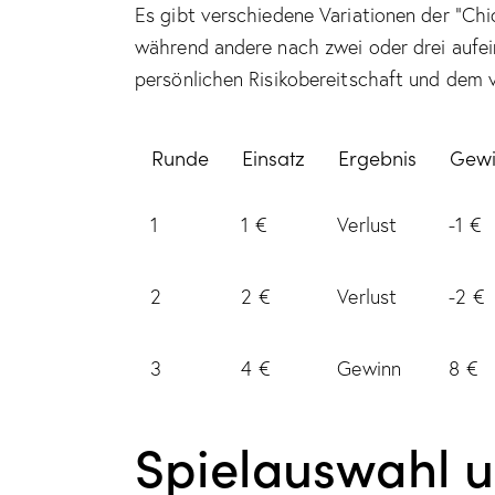
Es gibt verschiedene Variationen der “Chi
während andere nach zwei oder drei aufei
persönlichen Risikobereitschaft und dem 
Runde
Einsatz
Ergebnis
Gewi
1
1 €
Verlust
-1 €
2
2 €
Verlust
-2 €
3
4 €
Gewinn
8 €
Spielauswahl u