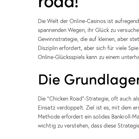
Die Welt der Online-Casinos ist aufregend
spannenden Wegen, ihr Glück zu versuche
Gewinnstrategie, die auf kleinen, aber ste
Disziplin erfordert, aber sich für viele S
Online-Glücksspiels kann zu einem unterha
Die Grundlagen
Die “Chicken Road”-Strategie, oft auch al
Einsatz verdoppelt. Ziel ist es, mit dem e
Methode erfordert ein solides Bankroll-Ma
wichtig zu verstehen, dass diese Strategi