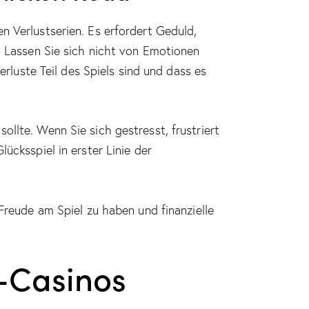
n Verlustserien. Es erfordert Geduld,
t. Lassen Sie sich nicht von Emotionen
erluste Teil des Spiels sind und dass es
llte. Wenn Sie sich gestresst, frustriert
ücksspiel in erster Linie der
 Freude am Spiel zu haben und finanzielle
e-Casinos