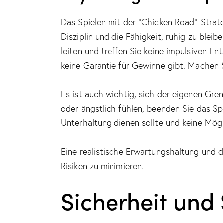
Das Spielen mit der “Chicken Road”-Strate
Disziplin und die Fähigkeit, ruhig zu ble
leiten und treffen Sie keine impulsiven Ent
keine Garantie für Gewinne gibt. Machen 
Es ist auch wichtig, sich der eigenen Gre
oder ängstlich fühlen, beenden Sie das Spi
Unterhaltung dienen sollte und keine Mögl
Eine realistische Erwartungshaltung und di
Risiken zu minimieren.
Sicherheit und