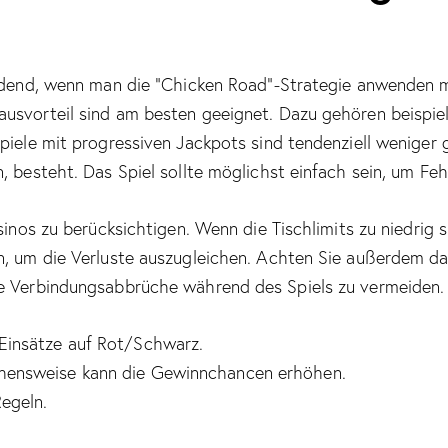
eidend, wenn man die “Chicken Road”-Strategie anwenden m
usvorteil sind am besten geeignet. Dazu gehören beispiel
piele mit progressiven Jackpots sind tendenziell weniger g
, besteht. Das Spiel sollte möglichst einfach sein, um Feh
sinos zu berücksichtigen. Wenn die Tischlimits zu niedrig 
, um die Verluste auszugleichen. Achten Sie außerdem dar
te Verbindungsabbrüche während des Spiels zu vermeiden.
Einsätze auf Rot/Schwarz.
hensweise kann die Gewinnchancen erhöhen.
Regeln.