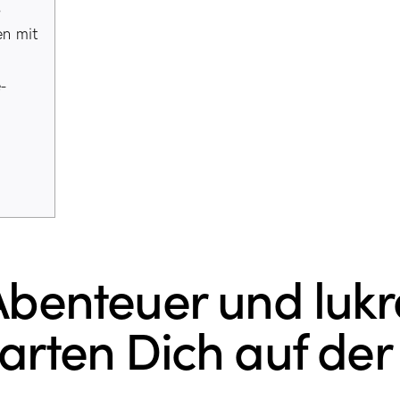
s
en mit
-
benteuer und lukr
rten Dich auf der