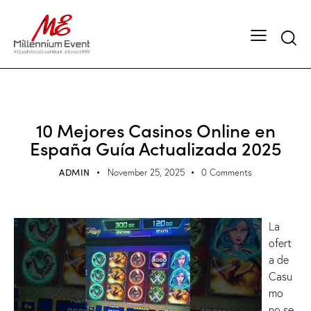
PLATAFORMA OFICIAL DE APUESTAS Y JUEGOS EN LÍNEA
10 Mejores Casinos Online en
España Guía Actualizada 2025
ADMIN
November 25, 2025
0
Comments
La
ofert
a de
Casu
mo
no se