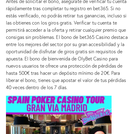
Antes de solicitar el bono, asegúrate de verificar tu cuenta
rápidamente tras completar tu registro en bet365. Si no
estás verificado, no podrás retirar tus ganancias, incluso si
las obtienes con los giros gratis. Verificar tu cuenta te
permitirá acceder a la oferta y retirar cualquier premio que
consigas sin problemas. El bono de bet365 Casino destaca
entre los mejores del sector por su gran accesibilidad y la
oportunidad de disfrutar de giros gratis sin requisitos de
apuesta. El bono de bienvenida de OlyBet Casino para
nuevos usuarios te ofrece una protección de pérdidas de
hasta 500€ tras hacer un depósito mínimo de 20€. Para
liberar el bono, tienes que apostar el valor de tus pérdidas
40 veces dentro de los 7 días.