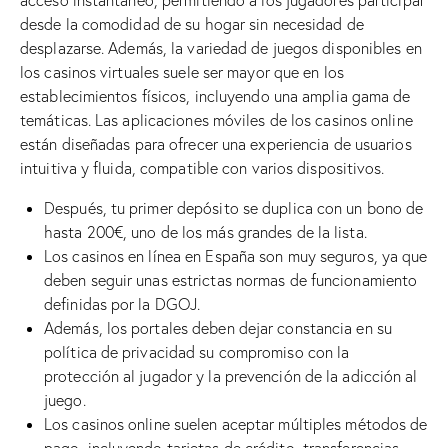
acceso instantáneo, permitiendo a los jugadores participar
desde la comodidad de su hogar sin necesidad de
desplazarse. Además, la variedad de juegos disponibles en
los casinos virtuales suele ser mayor que en los
establecimientos físicos, incluyendo una amplia gama de
temáticas. Las aplicaciones móviles de los casinos online
están diseñadas para ofrecer una experiencia de usuarios
intuitiva y fluida, compatible con varios dispositivos.
Después, tu primer depósito se duplica con un bono de
hasta 200€, uno de los más grandes de la lista.
Los casinos en línea en España son muy seguros, ya que
deben seguir unas estrictas normas de funcionamiento
definidas por la DGOJ.
Además, los portales deben dejar constancia en su
política de privacidad su compromiso con la
protección al jugador y la prevención de la adicción al
juego.
Los casinos online suelen aceptar múltiples métodos de