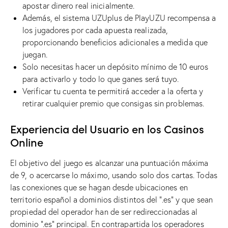
apostar dinero real inicialmente.
Además, el sistema UZUplus de PlayUZU recompensa a
los jugadores por cada apuesta realizada,
proporcionando beneficios adicionales a medida que
juegan.
Solo necesitas hacer un depósito mínimo de 10 euros
para activarlo y todo lo que ganes será tuyo.
Verificar tu cuenta te permitirá acceder a la oferta y
retirar cualquier premio que consigas sin problemas.
Experiencia del Usuario en los Casinos
Online
El objetivo del juego es alcanzar una puntuación máxima
de 9, o acercarse lo máximo, usando solo dos cartas. Todas
las conexiones que se hagan desde ubicaciones en
territorio español a dominios distintos del “.es” y que sean
propiedad del operador han de ser redireccionadas al
dominio “.es” principal. En contrapartida los operadores