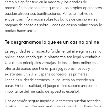
cambio significativo en la manera y los canales de
promoción, haciendo este que solo los propios operadores
puedan ofrecer sus bonificaciones. Por este motivo no
encuentras información sobre los bonos de casino en las
páginas de consejos sobre juegos de casino online como lo
podías hacer antes.
Te desgranamos lo que es un casino online
La seguridad es un aspecto fundamental al elegir un casino
online, asegurando que la plataforma sea legal y confiable.
Una de las principales ventajas de los casinos online es la
oferta de bonos que tienen para jugadores nuevos y
existentes. En 2012, España concedió las primeras
licencias y, desde entonces, la industria ha crecido sin
parar. En la actualidad, el juego online supone una parte
importante del mercado de apuestas español.
Una conexión segura impide que terceros puedan acceder
y robar información personal, como tu nombre, dirección y