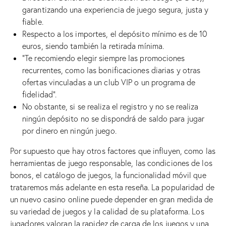
garantizando una experiencia de juego segura, justa y
fiable.
Respecto a los importes, el depósito mínimo es de 10
euros, siendo también la retirada mínima.
“Te recomiendo elegir siempre las promociones
recurrentes, como las bonificaciones diarias y otras
ofertas vinculadas a un club VIP o un programa de
fidelidad”.
No obstante, si se realiza el registro y no se realiza
ningún depósito no se dispondrá de saldo para jugar
por dinero en ningún juego.
Por supuesto que hay otros factores que influyen, como las
herramientas de juego responsable, las condiciones de los
bonos, el catálogo de juegos, la funcionalidad móvil que
trataremos más adelante en esta reseña. La popularidad de
un nuevo casino online puede depender en gran medida de
su variedad de juegos y la calidad de su plataforma. Los
jugadores valoran la rapidez de carga de los juegos y una