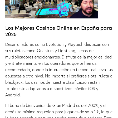
Los Mejores Casinos Online en España para
2025
Desarrolladores como Evolution y Playtech destacan con
sus ruletas como Quantum y Lightning, llenas de
multiplicadores emocionantes. Disfruta de la mejor calidad
y entretenimiento en los operadores que te hemos
recomendado, donde la interacción en tiempo real lleva tus
apuestas a otro nivel. No importa si prefieres slots, ruleta o
blackjack, los casinos de nuestra clasificación están
totalmente adaptados a dispositivos móviles iOS y
Android.
El bono de bienvenida de Gran Madrid es del 200%, y el
depósito mínimo requerido para jugar es de solo 1 €, lo que
lo hace accesible para una amplia gama de jugadores. Esta