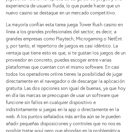
experiencia de usuario fluida, lo que puede hacer que un
nuevo casino se destaque en un mercado competitivo.
La mayoría confían esta tarea
juega Tower Rush casino en
línea
a los grandes profesionales del sector; es decir, a
grandes empresas como Playtech, Microgaming o NetEnt
y, por tanto, el repertorio de juegos es casi idéntico. La
ventaja que tiene esto es que, si te gustan los juegos de un
proveedor en concreto, puedes escoger entre varias
plataformas que cuentan con el mismo software. En casi
todos los operadores online tienes la posibilidad de jugar
directamente en el navegador o de descargar la aplicación
gratuita. Las dos opciones son igual de buenas, ya que hoy
en día las marcas se preocupan de usar un software que
funcione sin fallos en cualquier dispositivo e
indistintamente si juegas en la app o directamente en la
web. A los puntos señalados más arriba aún se le pueden
añadir pequeñas disposiciones y controles que no nos es
posible tratar aquí pero que ahondan en la problemática