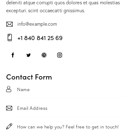
deleniti atque corrupti quos dolores et quas molestias
excepturi. scint occaecatti gnissimus.
info@example.com
E-
+1 840 841 25 69
m
Ph
ail:
on
e:
Contact Form